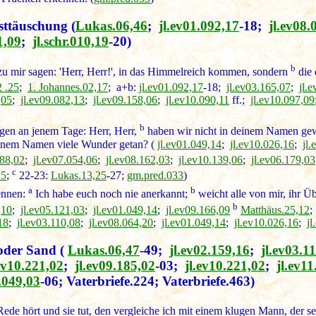
sttäuschung
(
Lukas.06,46
;
jl.ev01.092,17
-18;
jl.ev08.
1,09
;
jl.schr.010,19
-20)
b
e zu mir sagen: 'Herr, Herr!', in das Himmelreich kommen, sondern
die 
 .25
;
1. Johannes.02,17
; a+b:
jl.ev01.092,17
-18;
jl.ev03.165,07
;
jl.
,05
;
jl.ev09.082,13
;
jl.ev09.158,06
;
jl.ev10.090,11
ff.;
jl.ev10.097,09
b
gen an jenem Tage: Herr, Herr,
haben wir nicht in deinem Namen ge
deinem Namen viele Wunder getan? (
jl.ev01.049,14
;
jl.ev10.026,16
;
jl
188,02
;
jl.ev07.054,06
;
jl.ev08.162,03
;
jl.ev10.139,06
;
jl.ev06.179,03
c
15
;
22-23:
Lukas.13,25
-27;
gm.pred.033
)
a
b
ennen:
Ich habe euch noch nie anerkannt;
weicht alle von mir, ihr Übe
b
,10
;
jl.ev05.121,03
;
jl.ev01.049,14
;
jl.ev09.166,09
Matthäus.25,12
18
;
jl.ev03.110,08
;
jl.ev08.064,20
;
jl.ev01.049,14
;
jl.ev10.026,16
;
jl
oder Sand
(
Lukas.06,47
-49;
jl.ev02.159,16
;
jl.ev03.1
.ev10.221,02
;
jl.ev09.185,02
-03;
jl.ev10.221,02
;
jl.ev11
2.049,03
-06; Vaterbriefe.224; Vaterbriefe.463)
ede hört und sie tut, den vergleiche ich mit einem klugen Mann, der se