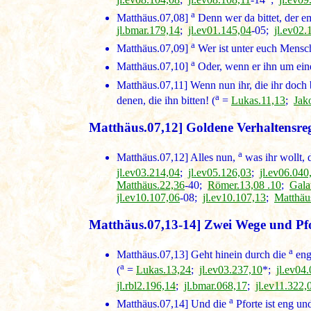
a
Matthäus.07,08]
Denn wer da bittet, der em
jl.bmar.179,14
;
jl.ev01.145,04
-05;
jl.ev02.
a
Matthäus.07,09]
Wer ist unter euch Mensche
a
Matthäus.07,10]
Oder, wenn er ihn um einen
Matthäus.07,11]
Wenn nun ihr, die ihr doch
a
denen, die ihn bitten! (
=
Lukas.11,13
;
Jak
Matthäus.07,12] Goldene Verhaltensrege
a
Matthäus.07,12]
Alles nun,
was ihr wollt, d
jl.ev03.214,04
;
jl.ev05.126,03
;
jl.ev06.040
Matthäus.22,36
-40;
Römer.13,08 .10
;
Gala
jl.ev10.107,06
-08;
jl.ev10.107,13
;
Matthäu
Matthäus.07,13-14] Zwei Wege und Pf
a
Matthäus.07,13]
Geht hinein durch die
enge
a
(
=
Lukas.13,24
;
jl.ev03.237,10
*;
jl.ev04
jl.rbl2.196,14
;
jl.bmar.068,17
;
jl.ev11.322,
a
Matthäus.07,14]
Und die
Pforte ist eng u