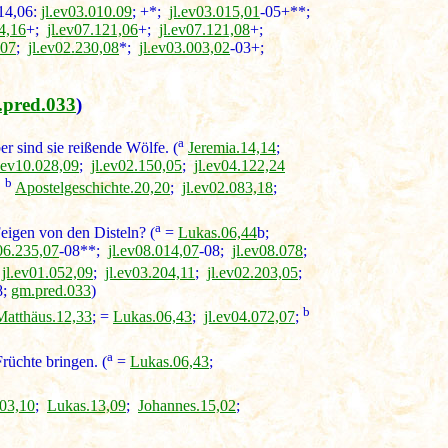
14,06:
jl.ev03.010.09
; +*;
jl.ev03.015,01
-05+**;
4,16
+;
jl.ev07.121,06
+;
jl.ev07.121,08
+;
,07
;
jl.ev02.230,08
*;
jl.ev03.003,02
-03+;
.pred.033
)
a
r sind sie reißende Wölfe. (
Jeremia.14,14
;
l.ev10.028,09
;
jl.ev02.150,05
;
jl.ev04.122,24
b
;
Apostelgeschichte.20,20
;
jl.ev02.083,18
;
a
igen von den Disteln? (
=
Lukas.06,44
b;
v06.235,07
-08**;
jl.ev08.014,07
-08;
jl.ev08.078
;
jl.ev01.052,09
;
jl.ev03.204,11
;
jl.ev02.203,05
;
8;
gm.pred.033
)
b
Matthäus.12,33
; =
Lukas.06,43
;
jl.ev04.072,07
;
a
rüchte bringen. (
=
Lukas.06,43
;
03,10
;
Lukas.13,09
;
Johannes.15,02
;