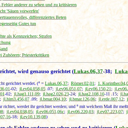
s Fehler anderer zu sehen und zu kritisieren
cht 'Säuen vorwerfen'
trauensvolles, differenziertes Beten
egenseitig Gutes tun
hte als Kennzeichen; Strafen
schung
Sand
 Zuhörern; Priesterkritiken
richtet, wird genauso gerichtet
(
Lukas.06,37
-38;
Luka
a
cht gerichtet werdet. (
=
Lukas.06,37
;
Römer.02,01
;
1. Korinther.04,
036,01
-02;
jl.ev04.058,05
.07;
jl.ev06.051,07
;
jl.ev06.150,21
;
jl.ev06
,01
-02;
jl.hag1.111,09
;
jl.hag2.026,23
-24;
jl.hag2.108,10
-11 .15;
jl.h
;
jl.him3.456,07
.09;
jl.bmar.004,10
;
jl.bmar.126,06
;
jl.erde.007,12
;
a
 richtet, werdet ihr gerichtet werden; und
mit welchem Maß ihr meßt,
08
;
jl.ev04.038,05
;
jl.ev06.051,06c
;
jl.ev06.220,03
;
jl.ev07.223,07
;
107,16
-18;
jl.ev10.139,08
)
ser als Fehler anderer zu sehen und zu kritisieren
(
Luka