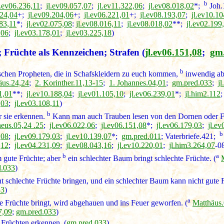
b
l.ev06.236,11
;
jl.ev09.057,07
;
jl.ev11.322,06
;
jl.ev08.018,02
*;
Joh.
024,04
+;
jl.ev09.204,06
+;
jl.ev06.221,01
+;
jl.ev08.193,07
;
jl.ev10.10
083,11
*;
jl.ev02.075,08
:
jl.ev08.016,11
;
jl.ev08.018,02
**;
jl.ev02.199
,06
;
jl.ev03.178,01
;
jl.ev03.225,18
)
 Früchte als Kennzeichen; Strafen
(
jl.ev06.151,08
;
gm
b
schen Propheten, die in Schafskleidern zu euch kommen,
inwendig abe
äus.24,24
;
2. Korinther.11,13-15
;
1. Johannes.04,01
;
gm.pred.033
;
j
1,01
**;
jl.ev10.188,04
;
jl.ev01.105,10
;
jl.ev06.239,01
*;
jl.him2.112
,03
;
jl.ev03.108,11
)
b
r sie erkennen.
Kann man auch Trauben lesen von den Dornen oder Fe
heus.05,24 .25
;
jl.ev06.022,06
;
jl.ev06.151,08
*;
jl.ev06.179,03
;
jl.e
b
,08
;
jl.ev09.179,03
;
jl.ev10.139,07
*;
gm.pred.011
; Vaterbriefe.421;
,12
;
jl.ev04.231,09
;
jl.ev08.043,16
;
jl.ev10.220,01
;
jl.him3.264,07
-0
b
a
gute Früchte; aber
ein schlechter Baum bringt schlechte Früchte. (
d.033
)
schlechte Früchte bringen, und ein schlechter Baum kann nicht gute F
33
)
a
e Früchte bringt, wird abgehauen und ins Feuer geworfen. (
Matthäus.
7,09
;
gm.pred.033
)
n Früchten erkennen. (
gm.pred.033
)