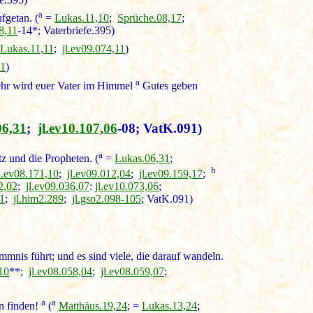
a
fgetan. (
=
Lukas.11,10
;
Sprüche.08,17
;
8,11
-14*; Vaterbriefe.395)
Lukas.11,11
;
jl.ev09.074,11
)
11
)
a
ehr wird euer Vater im Himmel
Gutes geben
06,31
;
jl.ev10.107,06
-08; VatK.091)
a
z und die Propheten. (
=
Lukas.06,31
;
b
l.ev08.171,10
;
jl.ev09.012,04
;
jl.ev09.159,17
;
2,02
;
jl.ev09.036,07
:
jl.ev10.073,06
;
21
;
jl.him2.289
;
jl.gso2.098-105
; VatK.091)
mmnis führt; und es sind viele, die darauf wandeln.
10
**;
jl.ev08.058,04
;
jl.ev08.059,07
;
a
a
hn finden!
(
Matthäus.19,24
; =
Lukas.13,24
;