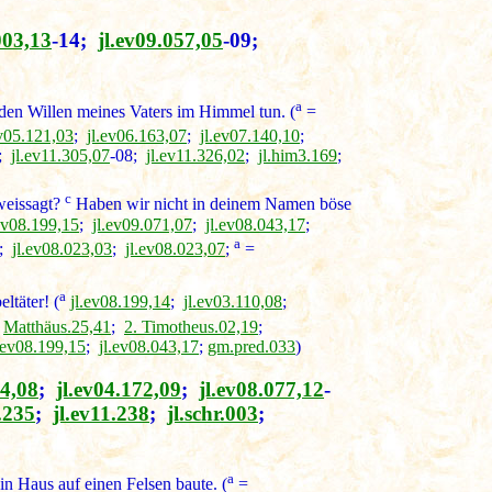
003,13
-14;
jl.ev09.057,05
-09;
a
den Willen meines Vaters im Himmel tun. (
=
ev05.121,03
;
jl.ev06.163,07
;
jl.ev07.140,10
;
;
jl.ev11.305,07
-08;
jl.ev11.326,02
;
jl.him3.169
;
c
weissagt?
Haben wir nicht in deinem Namen böse
.ev08.199,15
;
jl.ev09.071,07
;
jl.ev08.043,17
;
a
;
jl.ev08.023,03
;
jl.ev08.023,07
;
=
a
ltäter! (
jl.ev08.199,14
;
jl.ev03.110,08
;
;
Matthäus.25,41
;
2. Timotheus.02,19
;
.ev08.199,15
;
jl.ev08.043,17
;
gm.pred.033
)
14,08
;
jl.ev04.172,09
;
jl.ev08.077,12
-
.235
;
jl.ev11.238
;
jl.schr.003
;
a
in Haus auf einen Felsen baute. (
=