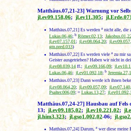
Matthäus.07,21-23] Warnung vor Selb
jl.ev09.158,06
;
jl.ev11.305
;
jl.Erde.07
a
Matthäus.07,21]
Es werden
nicht alle, di
b
Lukas.06,46
;
Römer.02,13
;
Jakobus.01,22
jl.ev07.157,01
;
jl.ev08.064,20
;
jl.ev09.057
gm.pred.033
)
a
Matthäus.07,22]
Es werden viele
zu mir sa
Geister ausgetrieben? Haben wir nicht in 
jl.ev08.039,14
ff.;
jl.ev09.166,09
;
jl.ev10.
b
Lukas.06,46
;
jl.ev01.092,18
;
Jeremia.27,
Matthäus.07,23]
Dann werde ich ihnen bek
jl.ev08.064,20
;
jl.ev09.057,09
;
jl.ev07.140
Psalter.006,09
; =
Lukas.13,27
;
jl.ev01.092,
Matthäus.07,24-27] Hausbau auf Fels 
13;
jl.ev09.185,02
;
jl.ev10.221,02
;
jl
jl.him3.323
;
jl.gso1.002,02
-06;
jl.gso
a
Matthäus.07,24]
Darum,
wer diese meine R