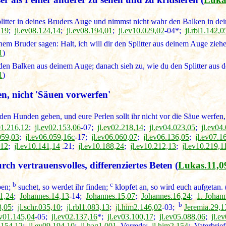
litter in deines Bruders Auge und nimmst nicht wahr den Balken in de
,19
;
jl.ev08.124,14
;
jl.ev08.194,01
;
jl.ev10.029,02
-04*;
jl.rbl1.142,0
em Bruder sagen: Halt, ich will dir den Splitter aus deinem Auge zieh
1
)
den Balken aus deinem Auge; danach sieh zu, wie du den Splitter aus d
1
)
n, nicht 'Säuen vorwerfen'
t den Hunden geben, und eure Perlen sollt ihr nicht vor die Säue werfen,
01.216,12
;
jl.ev02.153,06
-07;
jl.ev02.218,14
;
jl.ev04.023,05
;
jl.ev04
059,03
;
jl.ev06.059,16c
-17;
jl.ev06.060,07
;
jl.ev06.136,05
;
jl.ev07.1
,12
;
jl.ev10.141,14
.21;
jl.ev10.188,24
;
jl.ev10.212,13
;
jl.ev10.219,1
h vertrauensvolles, differenziertes Beten
(
Lukas.11,0
b
c
ben;
suchet, so werdet ihr finden;
klopfet an, so wird euch aufgetan. 
1,24
;
Johannes.14,13
-14;
Johannes.15,07
;
Johannes.16,24
;
1. Johan
b
3,05
;
jl.schr.035,10
;
jl.rbl1.083,13
;
jl.him2.146,02
-03;
Jeremia.29,1
ev01.145,04
-05;
jl.ev02.137,16
*;
jl.ev03.100,17
;
jl.ev05.088,06
;
jl.e
.154,12
;
jl.ev09.194,10
;
jl.hag1.001
, Vorrede;
jl.him2.154
; Vaterbrie