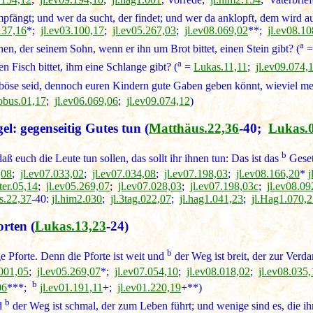
pfängt; und wer da sucht, der findet; und wer da anklopft, dem wird au
137,16
*;
jl.ev03.100,17
;
jl.ev05.267,03
;
jl.ev08.069,02
**;
jl.ev08.10
a
n, der seinem Sohn, wenn er ihn um Brot bittet, einen Stein gibt? (
=
a
 Fisch bittet, ihm eine Schlange gibt? (
=
Lukas.11,11
;
jl.ev09.074,
 böse seid, dennoch euren Kindern gute Gaben geben könnt, wieviel m
obus.01,17
;
jl.ev06.069,06
;
jl.ev09.074,12
)
l: gegenseitig Gutes tun
(
Matthäus.22,36
-40;
Lukas.
b
aß euch die Leute tun sollen, das sollt ihr ihnen tun: Das ist das
Geset
,08
;
jl.ev07.033,02
;
jl.ev07.034,08
;
jl.ev07.198,03
;
jl.ev08.166,20
*
j
ter.05,14
;
jl.ev05.269,07
;
jl.ev07.028,03
;
jl.ev07.198,03c
;
jl.ev08.09
s.22,37
-40:
jl.him2.030
;
jl.3tag.022,07
;
jl.hag1.041,23
;
jl.Hag1.070,
orten
(
Lukas.13,23
-24)
b
 Pforte. Denn die Pforte ist weit und
der Weg ist breit, der zur Verda
.001,05
;
jl.ev05.269,07
*;
jl.ev07.054,10
;
jl.ev08.018,02
;
jl.ev08.035,
b
06
***;
jl.ev01.191,11
+;
jl.ev01.220,19
+**)
b
nd
der Weg ist schmal, der zum Leben führt; und wenige sind es, die i