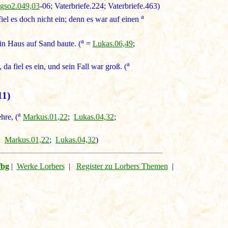
l.gso2.049,03
-06; Vaterbriefe.224; Vaterbriefe.463)
a
el es doch nicht ein; denn es war auf einen
a
in Haus auf Sand baute. (
=
Lukas.06,49
;
a
 fiel es ein, und sein Fall war groß. (
11)
a
hre, (
Markus.01,22
;
Lukas.04,32
;
;
Markus.01,22
;
Lukas.04,32
)
fbg
|
Werke Lorbers
|
Register zu Lorbers Themen
|