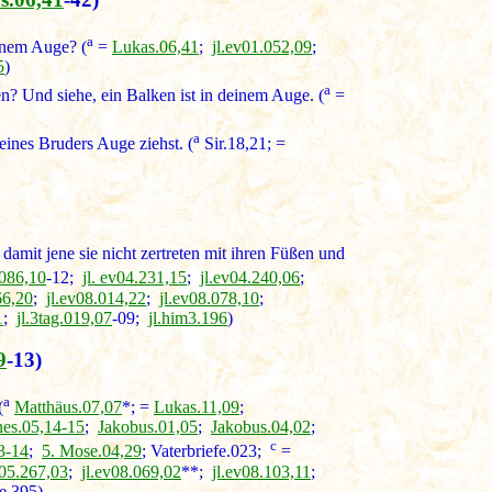
a
inem Auge? (
=
Lukas.06,41
;
jl.ev01.052,09
;
5
)
a
en? Und siehe, ein Balken ist in deinem Auge. (
=
a
eines Bruders Auge ziehst. (
Sir.18,21; =
 damit jene sie nicht zertreten mit ihren Füßen und
.086,10
-12;
jl. ev04.231,15
;
jl.ev04.240,06
;
66,20
;
jl.ev08.014,22
;
jl.ev08.078,10
;
1
;
jl.3tag.019,07
-09;
jl.him3.196
)
9
-13)
a
(
Matthäus.07,07
*; =
Lukas.11,09
;
nes.05,14-15
;
Jakobus.01,05
;
Jakobus.04,02
;
c
3-14
;
5. Mose.04,29
; Vaterbriefe.023;
=
v05.267,03
;
jl.ev08.069,02
**;
jl.ev08.103,11
;
fe.395)