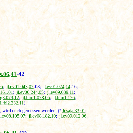
s.06,41
-42
05
;
jl.ev01.043,07
-08;
jl.ev01.074,14
-16;
.161,01
;
jl.ev06.244,05
;
jl.ev09.039,11
;
ag3.079,12
;
jl.him1.078,05
;
jl.him1.176
;
jl.rbl2.232,11
)
a
 wird euch gemessen werden. (
Jesaja.33,01
; =
jl.ev08.105,07
;
jl.ev08.182,10
;
jl.ev09.012,06
;
s.06,41
-42)