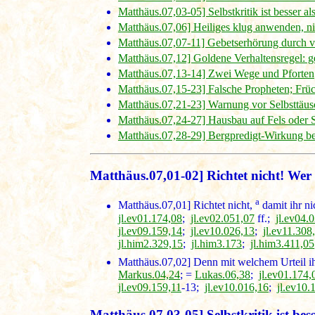
Matthäus.07,03-05] Selbstkritik ist besser al
Matthäus.07,06] Heiliges klug anwenden, ni
Matthäus.07,07-11] Gebetserhörung durch ver
Matthäus.07,12] Goldene Verhaltensregel: g
Matthäus.07,13-14] Zwei Wege und Pforten
Matthäus.07,15-23] Falsche Propheten; Früc
Matthäus.07,21-23] Warnung vor Selbsttäu
Matthäus.07,24-27] Hausbau auf Fels oder 
Matthäus.07,28-29] Bergpredigt-Wirkung bei
Matthäus.07,01-02] Richtet nicht! Wer 
a
Matthäus.07,01]
Richtet nicht,
damit ihr ni
jl.ev01.174,08
;
jl.ev02.051,07
ff.;
jl.ev04.
jl.ev09.159,14
;
jl.ev10.026,13
;
jl.ev11.308
jl.him2.329,15
;
jl.him3.173
;
jl.him3.411,05
Matthäus.07,02]
Denn mit welchem Urteil ihr
Markus.04,24
; =
Lukas.06,38
;
jl.ev01.174,
jl.ev09.159,11
-13;
jl.ev10.016,16
;
jl.ev10.
Matthäus.07,03-05] Selbstkritik ist bes