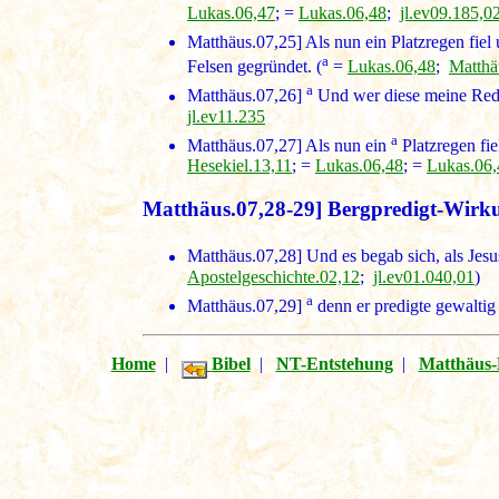
Lukas.06,47
; =
Lukas.06,48
;
jl.ev09.185,0
Matthäus.07,25]
Als nun ein Platzregen fiel
a
Felsen gegründet. (
=
Lukas.06,48
;
Matthä
a
Matthäus.07,26]
Und wer diese meine Rede 
jl.ev11.235
a
Matthäus.07,27]
Als nun ein
Platzregen fie
Hesekiel.13,11
; =
Lukas.06,48
; =
Lukas.06,
Matthäus.07,28-29] Bergpredigt-Wirku
Matthäus.07,28]
Und es begab sich, als Jesu
Apostelgeschichte.02,12
;
jl.ev01.040,01
)
a
Matthäus.07,29]
denn er predigte gewaltig 
Home
|
Bibel
|
NT-Entstehung
|
Matthäus-