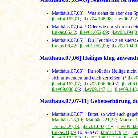
a
Matthäus.07,03]
Was siehst du aber den Sp
jl.ev04.165,01
;
jl.ev04.168,08
;
jl.ev06.222
a
Matthäus.07,04]
Oder wie darfst du zu dein
Lukas.06,42
;
jl.ev01.052,09
;
jl.ev08.194,0
a
Matthäus.07,05]
Du Heuchler, zieh zuerst 
Lukas.06,42
;
jl.ev01.052,09
;
jl.ev08.194,0
Matthäus.07,06] Heiliges klug anwende
a
Matthäus.07,06]
Ihr sollt das Heilige nich
a
sich umwenden und euch zerreißen. (
jl.ev
jl.ev04.165,07
;
jl.ev05.066,06
-07;
jl.ev06.
jl.ev09.038,06
;
jl.ev09.147,11
;
jl.ev09.148
Matthäus.07,07-11] Gebetserhörung durc
a
Matthäus.07,07]
Bittet, so wird euch gege
Matthäus.18,19
;
Matthäus.21,22
;
Markus.1
Jeremia.29,13
;
jl.ev01.092,15
+;
jl.ev09.04
Lukas.11,09
-10; a+b+c:
jl.bmar.179,14
;
jl.
jl.ev08.104,08
;
jl.ev08.108,11
-14*;
jl.ev09