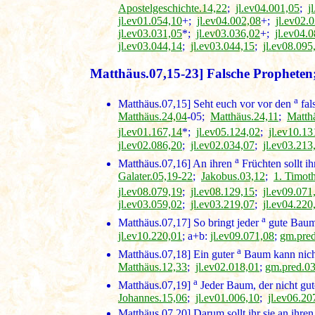
Apostelgeschichte.14,22
;
jl.ev04.001,05
;
j
jl.ev01.054,10
+;
jl.ev04.002,08
+;
jl.ev02.
jl.ev03.031,05
*;
jl.ev03.036,02
+;
jl.ev04.
jl.ev03.044,14
;
jl.ev03.044,15
;
jl.ev08.095
Matthäus.07,15-23] Falsche Propheten;
a
Matthäus.07,15]
Seht euch vor vor den
fal
Matthäus.24,04
-05;
Matthäus.24,11
;
Matth
jl.ev01.167,14
*;
jl.ev05.124,02
;
jl.ev10.13
jl.ev02.086,20
;
jl.ev02.034,07
;
jl.ev03.213
a
Matthäus.07,16]
An ihren
Früchten sollt ih
Galater.05,19-22
;
Jakobus.03,12
;
1. Timot
jl.ev08.079,19
;
jl.ev08.129,15
;
jl.ev09.071
jl.ev03.059,02
;
jl.ev03.219,07
;
jl.ev04.220
a
Matthäus.07,17]
So bringt jeder
gute Baum 
jl.ev10.220,01
; a+b:
jl.ev09.071,08
;
gm.pre
a
Matthäus.07,18]
Ein guter
Baum kann nicht 
Matthäus.12,33
;
jl.ev02.018,01
;
gm.pred.0
a
Matthäus.07,19]
Jeder Baum, der nicht gut
Johannes.15,06
;
jl.ev01.006,10
;
jl.ev06.20
Matthäus.07,20]
Darum sollt ihr sie an ihre