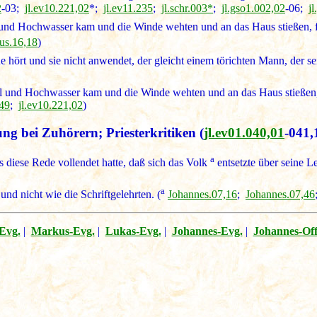
2
-03;
jl.ev10.221,02
*;
jl.ev11.235
;
jl.schr.003*
;
jl.gso1.002,02
-06;
j
 und Hochwasser kam und die Winde wehten und an das Haus stießen, fi
us.16,18
)
hört und sie nicht anwendet, der gleicht einem törichten Mann, der se
l und Hochwasser kam und die Winde wehten und an das Haus stießen, da
49
;
jl.ev10.221,02
)
ng bei Zuhörern; Priesterkritiken
(
jl.ev01.040,01
-041,
a
s diese Rede vollendet hatte, daß sich das Volk
entsetzte über seine Le
a
und nicht wie die Schriftgelehrten. (
Johannes.07,16
;
Johannes.07,46
Evg.
|
Markus-Evg.
|
Lukas-Evg.
|
Johannes-Evg.
|
Johannes-Of