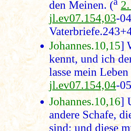
a
den Meinen. (
2.
jl.ev07.154,03
-04
Vaterbriefe.243+
Johannes.10,15
]
kennt, und ich d
lasse mein Leben 
jl.ev07.154,04
-0
Johannes.10,16
] 
andere Schafe, di
sind; und diese m