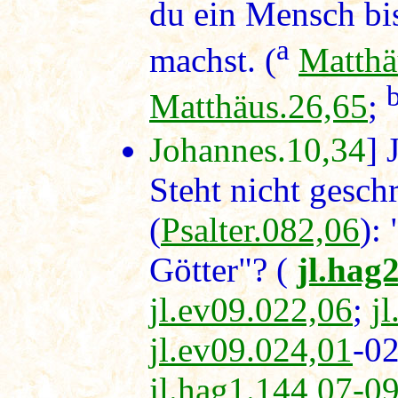
du ein Mensch bis
a
machst. (
Matthä
Matthäus.26,65
;
Johannes.10,34
] 
Steht nicht gesch
(
Psalter.082,06
):
Götter"? (
jl.hag
jl.ev09.022,06
;
j
jl.ev09.024,01
-0
jl.hag1.144,07-0