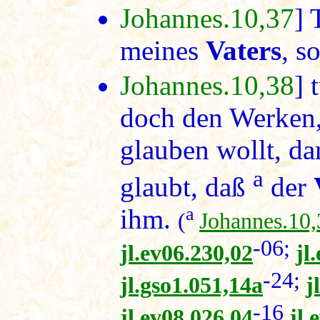
Johannes.10,37
] 
meines
Vaters
, s
Johannes.10,38
] 
doch den Werken,
glauben wollt, da
a
glaubt, daß
der
a
ihm.
(
Johannes.10,
-06;
jl.ev06.230,02
jl
-24;
jl.gso1.051,14a
j
-16
jl.ev08.026,04
jl.