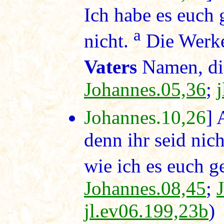
Ich habe es euch 
a
nicht.
Die Werke,
Vaters
Namen, die
Johannes.05,36
;
Johannes.10,26
]
denn ihr seid nic
wie ich es euch g
Johannes.08,45
;
jl.ev06.199,23b
)