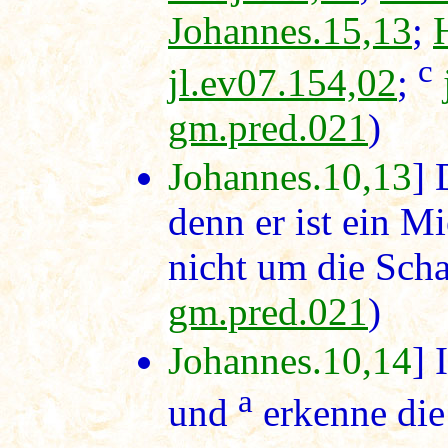
Johannes.15,13
;
c
jl.ev07.154,02
;
gm.pred.021
)
Johannes.10,13
] 
denn er ist ein M
nicht um die Sch
gm.pred.021
)
Johannes.10,14
] 
a
und
erkenne die