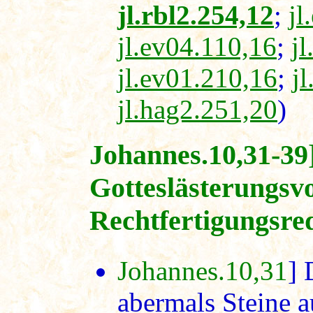
jl.rbl2.254,12
;
jl
jl.ev04.110,16
;
j
jl.ev01.210,16
;
j
jl.hag2.251,20
)
Johannes.10,31-39
Gotteslästerungsv
Rechtfertigungsre
Johannes.10,31
]
abermals Steine a