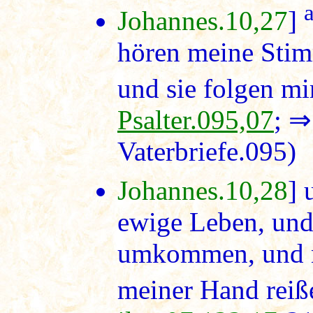
Johannes.10,27
]
hören meine Stim
und sie folgen mir
Psalter.095,07
; 
Vaterbriefe.095)
Johannes.10,28
] 
ewige Leben, un
umkommen, und n
meiner Hand reiße