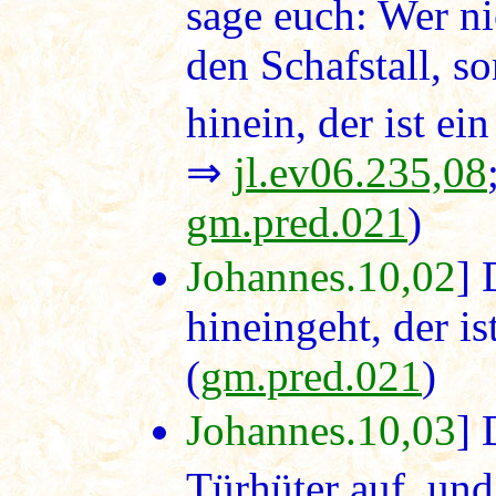
sage euch: Wer ni
den Schafstall, s
hinein, der ist ei
⇒
jl.ev06.235,08
gm.pred.021
)
Johannes.10,02
] 
hineingeht, der is
(
gm.pred.021
)
Johannes.10,03
] 
Türhüter auf, un