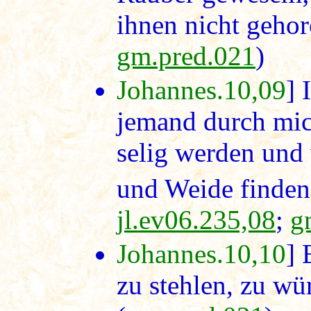
ihnen nicht geho
gm.pred.021
)
Johannes.10,09
] 
jemand durch mic
selig werden und
und Weide finden
jl.ev06.235,08
;
g
Johannes.10,10
] 
zu stehlen, zu w