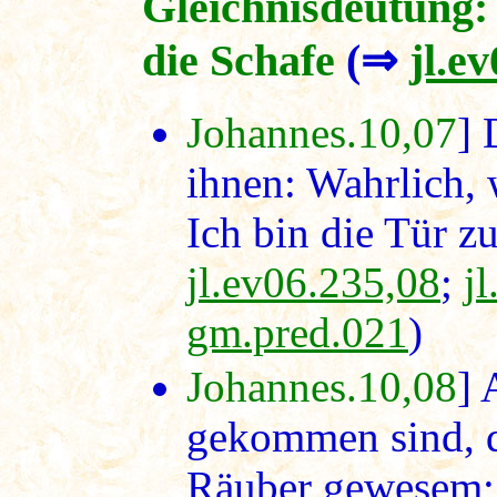
Gleichnisdeutung: 
die Schafe
(⇒
jl.e
Johannes.10,07
] 
ihnen: Wahrlich, 
Ich bin die Tür z
jl.ev06.235,08
;
j
gm.pred.021
)
Johannes.10,08
] 
gekommen sind, d
Räuber gewesem; 