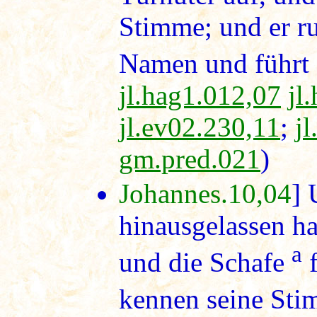
Stimme; und er ru
Namen und führt s
jl.hag1.012,07
jl
jl.ev02.230,11
;
j
gm.pred.021
)
Johannes.10,04
] 
hinausgelassen hat
a
und die Schafe
f
kennen seine Sti