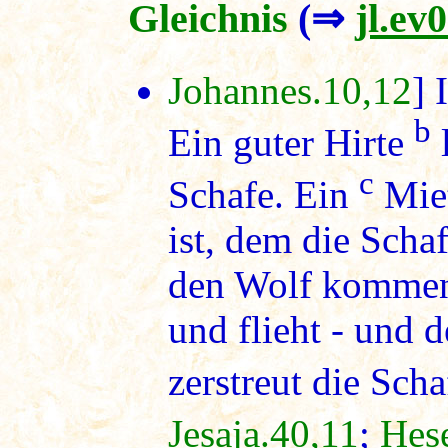
Gleichnis
(⇒
jl.ev
Johannes.10,12
] 
b
Ein guter Hirte
l
c
Schafe. Ein
Miet
ist, dem die Schaf
den Wolf kommen 
und flieht - und 
zerstreut die Schaf
Jesaja.40,11
;
Hese