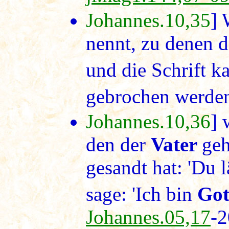
Johannes.10,35
] 
nennt, zu denen d
und die Schrift k
gebrochen werden 
Johannes.10,36
] 
den der
Vater
geh
gesandt hat: 'Du lä
sage: 'Ich bin
Got
Johannes.05,17
-