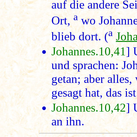
auf die andere Se
a
Ort,
wo Johannes
a
blieb dort. (
Joh
Johannes.10,41
] 
und sprachen: Jo
getan; aber alles
gesagt hat, das is
Johannes.10,42
] 
an ihn.