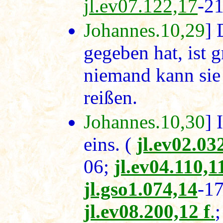
jl.ev07.122,17
-2
Johannes.10,29
] 
gegeben hat, ist g
niemand kann sie
reißen.
Johannes.10,30
] 
eins. (
jl.ev02.03
06;
jl.ev04.110,1
jl.gso1.074,14
-1
jl.ev08.200,12 f
.