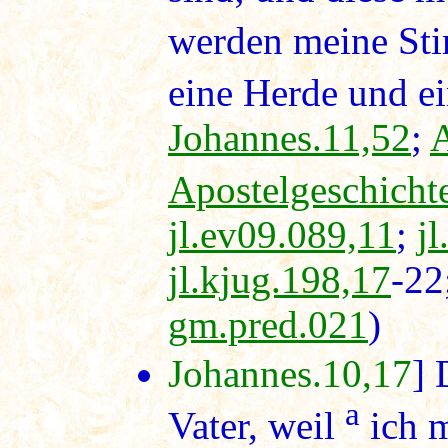
werden meine St
eine Herde und ei
Johannes.11,52
;
A
Apostelgeschicht
jl.ev09.089,11
;
j
jl.kjug.198,17
-22
gm.pred.021
)
Johannes.10,17
] 
a
Vater, weil
ich m