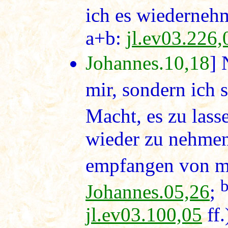
ich es wiedernehm
a+b:
jl.ev03.226,
Johannes.10,18
] 
mir, sondern ich s
Macht, es zu las
wieder zu nehmen
empfangen von me
Johannes.05,26
;
jl.ev03.100,05
ff.