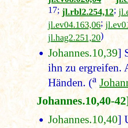
17;
;
jl.rbl2.254,12
jl
;
jl.ev04.163,06
jl.ev0
)
jl.hag2.251,20
Johannes.10,39
] 
ihn zu ergreifen.
a
Händen. (
Johan
Johannes.10,40-42
Johannes.10,40
] 