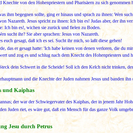
nd Knechte von den Hohenpriestern und Pharisäern zu sich genommen 
was ihm begegnen sollte, ging er hinaus und sprach zu ihnen: Wen sucht
von Nazareth. Jesus spricht zu ihnen: Ich bin es! Judas aber, der ihn ver
te: Ich bin es!, wichen sie zurück und fielen zu Boden.
 Wen sucht ihr? Sie aber sprachen: Jesus von Nazareth.
es euch gesagt, daß ich es sei. Sucht ihr mich, so laßt diese gehen!
de, das er gesagt hatte: 'Ich habe keinen von denen verloren, die du mir
hwert und zog es und schlug nach dem Knecht des Hohenpriesters und h
 Steck dein Schwert in die Scheide! Soll ich den Kelch nicht trinken, d
erhauptmann und die Knechte der Juden nahmen Jesus und banden ihn 
s und Kaiphas
Hannas; der war der Schwiegervater des Kaiphas, der in jenem Jahr Hohe
den Juden riet, es wäre gut, daß ein Mensch für das ganze Volk umgeb
ung Jesu durch Petrus