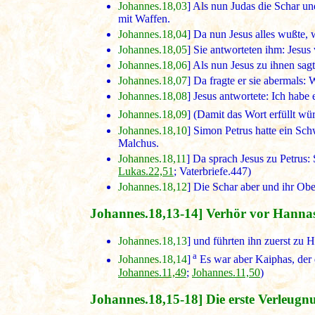
Johannes.18,03
] Als nun Judas die Schar u
mit Waffen.
Johannes.18,04
] Da nun Jesus alles wußte, 
Johannes.18,05
] Sie antworteten ihm: Jesus 
Johannes.18,06
] Als nun Jesus zu ihnen sag
Johannes.18,07
] Da fragte er sie abermals:
Johannes.18,08
] Jesus antwortete: Ich habe 
Johannes.18,09
] (Damit das Wort erfüllt wür
Johannes.18,10
] Simon Petrus hatte ein Sc
Malchus.
Johannes.18,11
] Da sprach Jesus zu Petrus:
Lukas.22,51
; Vaterbriefe.447)
Johannes.18,12
] Die Schar aber und ihr Ob
Johannes.18,13-14] Verhör vor Hanna
Johannes.18,13
] und führten ihn zuerst zu 
a
Johannes.18,14
]
Es war aber Kaiphas, der 
Johannes.11,49
;
Johannes.11,50
)
Johannes.18,15-18] Die erste Verleugn