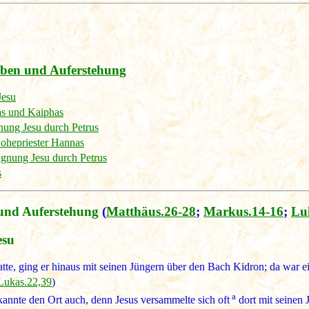
rben und Auferstehung
Jesu
as und Kaiphas
nung Jesu durch Petrus
ohepriester Hannas
ugnung Jesu durch Petrus
s
 und Auferstehung
(
Matthäus.26-28
;
Markus.14-16
;
Lu
esu
hatte, ging er hinaus mit seinen Jüngern über den Bach Kidron; da war e
Lukas.22,39
)
a
, kannte den Ort auch, denn Jesus versammelte sich oft
dort mit seinen 