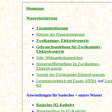
Homepage
Wasserionisierung
Zusammenfassung
Historie der Wasserionisierung
Zweikammer- Elektrolysegerät
Gebrauchsanleitung für Zweikammer-
Elektrolysegerät
Subj. Wirksamkeitsanzeichen
Wasserstoffherstellung im Zweikammer-
Elektrolysegerät
Vorteile des Zweikammer-Elektrolysegeräts
Leistungsvergleich mit
Enagic-SD501
und
Lev
K8
Anwendungen für basisches + saures Wasser
Basisches H2-Katholyt
Wasserstoffgas im H2-Katholyt