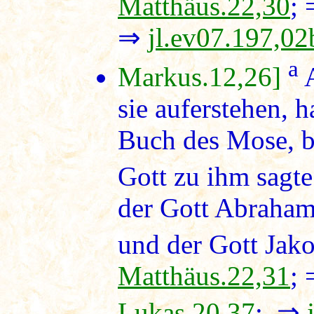
Matthäus.22,30
;
⇒
jl.ev07.197,02
a
Markus.12,26]
A
sie auferstehen, h
Buch des Mose, b
Gott zu ihm sagte
der Gott Abraham
und der Gott Jako
Matthäus.22,31
;
Lukas.20,37
; ⇒