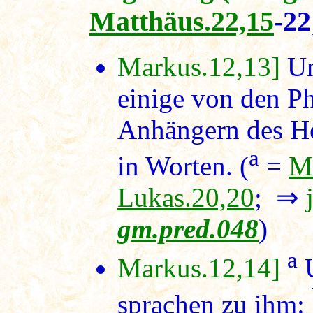
Matthäus.22,15
-2
Markus.12,13]
Un
einige von den P
Anhängern des He
a
in Worten. (
=
M
Lukas.20,20
; ⇒
gm.pred.048
)
a
Markus.12,14]
U
sprachen zu ihm: