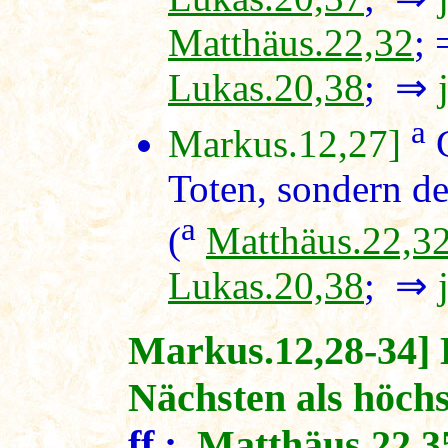
Matthäus.22,32
;
Lukas.20,38
; ⇒
a
Markus.12,27]
G
Toten, sondern der
a
(
Matthäus.22,3
Lukas.20,38
; ⇒
Markus.12,28-34] 
Nächsten als höch
ff.;
Matthäus.22,3