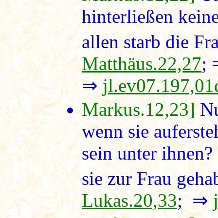
hinterließen kein
allen starb die Fr
Matthäus.22,27
;
⇒
jl.ev07.197,01
Markus.12,23]
Nu
wenn sie auferste
sein unter ihnen?
sie zur Frau gehab
Lukas.20,33
; ⇒