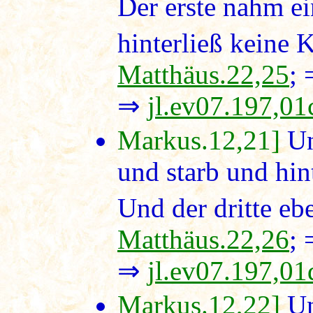
Der erste nahm ei
hinterließ keine K
Matthäus.22,25
;
⇒
jl.ev07.197,01
Markus.12,21]
Un
und starb und hin
Und der dritte ebe
Matthäus.22,26
;
⇒
jl.ev07.197,01
Markus.12,22]
Un