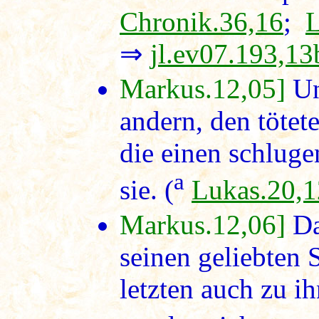
Chronik.36,16
;
L
⇒
jl.ev07.193,13
Markus.12,05]
Un
andern, den tötete
die einen schlugen
a
sie. (
Lukas.20,1
Markus.12,06]
Da
seinen geliebten 
letzten auch zu ih