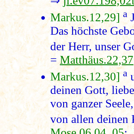
⇒
jl.ev07.198,02
a
Markus.12,29]
J
Das höchste Gebot
der Herr, unser Got
=
Matthäus.22,37
a
Markus.12,30]
u
deinen Gott, lie
von ganzer Seele
von allen deinen 
Mose.06,04 .05
;