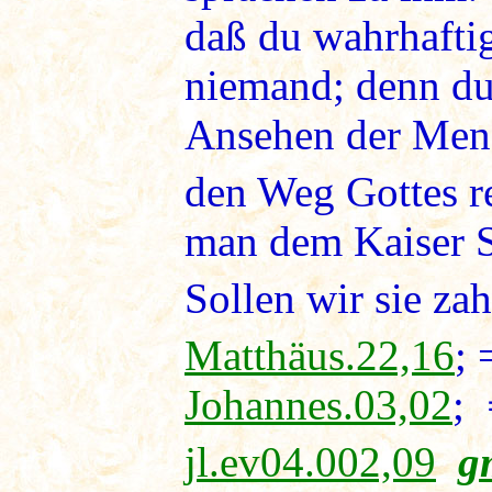
daß du wahrhaftig
niemand; denn du 
Ansehen der Mens
den Weg Gottes r
man dem Kaiser St
Sollen wir sie zah
Matthäus.22,16
;
Johannes.03,02
;
jl.ev04.002,09
g