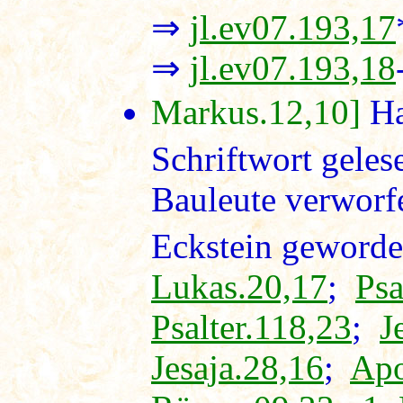
⇒
jl.ev07.193,17
⇒
jl.ev07.193,18
Markus.12,10]
Ha
Schriftwort geles
Bauleute verworfe
Eckstein geworde
Lukas.20,17
;
Psa
Psalter.118,23
;
J
Jesaja.28,16
;
Apo