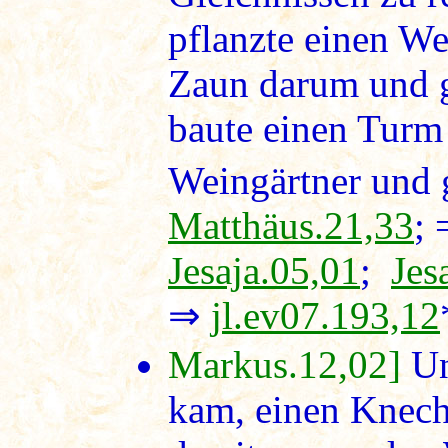
pflanzte einen W
Zaun darum und g
baute einen Turm
Weingärtner und 
Matthäus.21,33
;
Jesaja.05,01
;
Jes
⇒
jl.ev07.193,12
Markus.12,02]
Und
kam, einen Knech