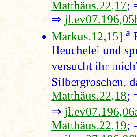
Matthäus.22,17
;
⇒
jl.ev07.196,05
a
Markus.12,15]
E
Heuchelei und sp
versucht ihr mic
Silbergroschen, d
Matthäus.22,18
;
⇒
jl.ev07.196,06
Matthäus.22,19
;