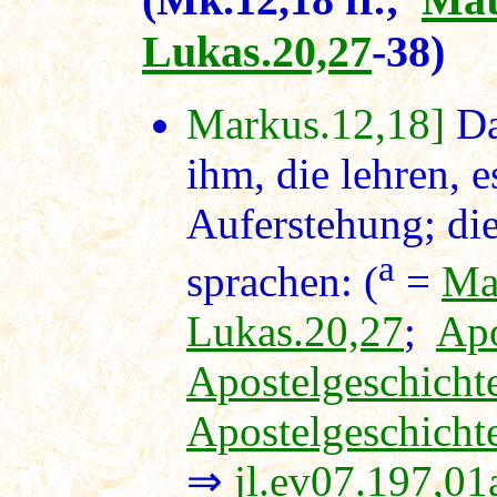
Lukas.20,27
-38)
Markus.12,18]
Da
ihm, die lehren, 
Auferstehung; die
a
sprachen: (
=
Ma
Lukas.20,27
;
Apo
Apostelgeschicht
Apostelgeschicht
⇒
jl.ev07.197,01