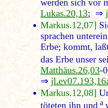
werden sich vor 
Lukas.20,13
; ⇒
Markus.12,07]
Si
sprachen unterein
Erbe; kommt, laßt
das Erbe unser sei
Matthäus.26,03
-
⇒
jl.ev07.193,16
Markus.12,08]
Un
a
töteten ihn und