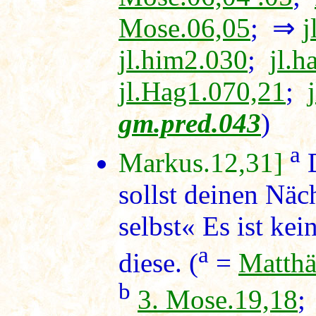
Mose.06,05
; ⇒
j
jl.him2.030
;
jl.h
jl.Hag1.070,21
;
gm.pred.043
)
a
Markus.12,31]
D
sollst deinen Näc
selbst« Es ist kei
a
diese. (
=
Matthä
b
3. Mose.19,18
;