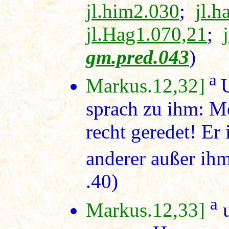
jl.him2.030
;
jl.h
jl.Hag1.070,21
;
gm.pred.043
)
a
Markus.12,32]
sprach zu ihm: Me
recht geredet! Er 
anderer außer ihm
.40)
a
Markus.12,33]
u