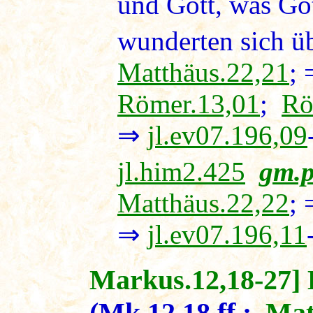
und Gott, was Got
wunderten sich üb
Matthäus.22,21
;
Römer.13,01
;
Rö
⇒
jl.ev07.196,09
jl.him2.425
gm.p
Matthäus.22,22
;
⇒
jl.ev07.196,11
Markus.12,18-27] 
(Mk.12,18 ff.;
Mat