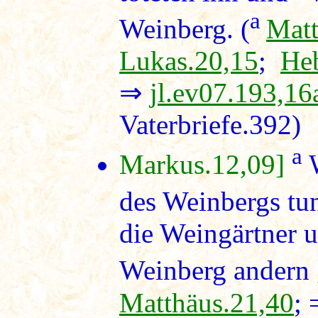
a
Weinberg. (
Matt
Lukas.20,15
;
Heb
⇒
jl.ev07.193,16
Vaterbriefe.392)
a
Markus.12,09]
W
des Weinbergs tu
die Weingärtner 
Weinberg andern 
Matthäus.21,40
;