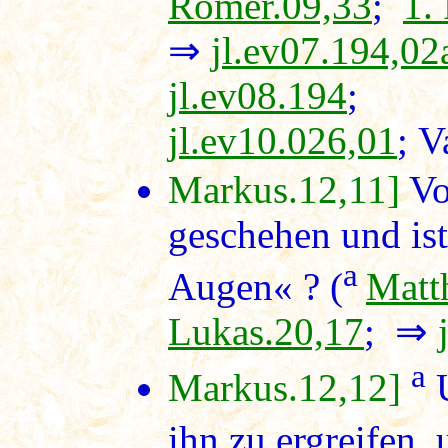
Römer.09,33
;
1.
⇒
jl.ev07.194,02
jl.ev08.194
;
jl.ev10.026,01
; V
Markus.12,11]
Vo
geschehen und is
a
Augen« ? (
Matt
Lukas.20,17
; ⇒
a
Markus.12,12]
U
ihn zu ergreifen,