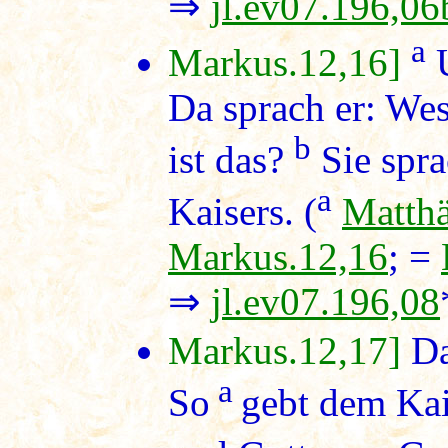
⇒
jl.ev07.196,06
a
Markus.12,16]
U
Da sprach er: Wes
b
ist das?
Sie spra
a
Kaisers. (
Matthä
Markus.12,16
; =
⇒
jl.ev07.196,08
Markus.12,17]
Da
a
So
gebt dem Kais