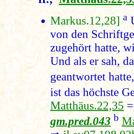
a
Markus.12,28]
U
von den Schriftge
zugehört hatte, wi
Und als er sah, d
geantwortet hatte
ist das höchste G
Matthäus.22,35
=
b
gm.pred.043
Ma