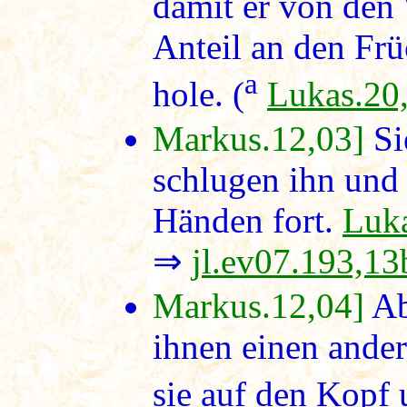
damit er von den
Anteil an den Fr
a
hole. (
Lukas.20
Markus.12,03]
Si
schlugen ihn und 
Händen fort.
Luka
⇒
jl.ev07.193,13
Markus.12,04]
Ab
ihnen einen ande
sie auf den Kopf