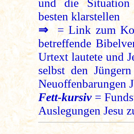
und die Situation
besten klarstellen
⇒
= Link zum Kon
betreffende Bibelve
Urtext lautete und 
selbst den Jüngern
Neuoffenbarungen J
Fett-kursiv
= Fundst
Auslegungen Jesu zu