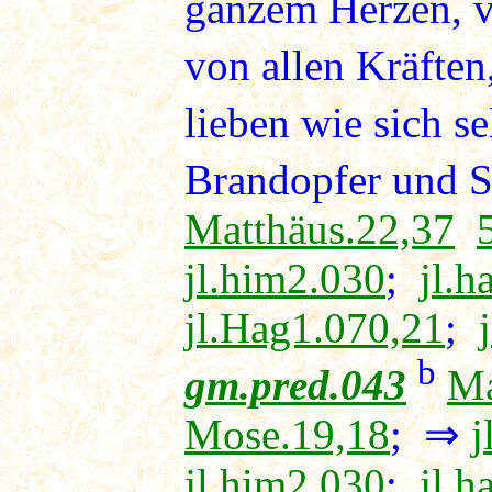
ganzem Herzen, 
von allen Kräfte
lieben wie sich se
Brandopfer und Sc
Matthäus.22,37
jl.him2.030
;
jl.h
jl.Hag1.070,21
;
b
gm.pred.043
Ma
Mose.19,18
; ⇒
j
jl.him2.030
;
jl.h