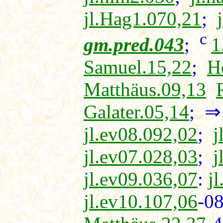
jl.Hag1.070,21
;
c
gm.pred.043
;
1
Samuel.15,22
;
H
Matthäus.09,13
Galater.05,14
; 
jl.ev08.092,02
;
j
jl.ev07.028,03
;
j
jl.ev09.036,07
:
j
jl.ev10.107,06
-0