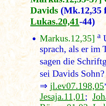
Davids
(Mk.12,35 
Lukas.20,41
-44)
a
Markus.12,35]
U
sprach, als er im
sagen die Schriftg
sei Davids Sohn? 
⇒
jl.ev07.198,05
Jesaja.11,01
;
Joh