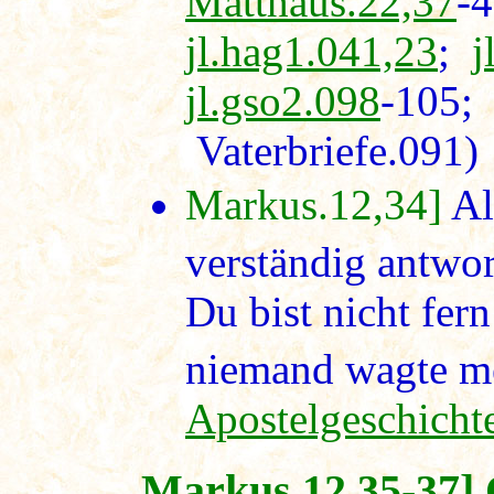
Matthäus.22,37
-
jl.hag1.041,23
;
j
jl.gso2.098
-105
Vaterbriefe.091)
Markus.12,34]
Al
verständig antwor
Du bist nicht fer
niemand wagte meh
Apostelgeschicht
Markus.12,35-37] 