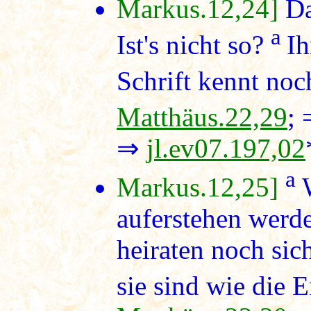
Markus.12,24]
Da
a
Ist's nicht so?
Ih
Schrift kennt noch
Matthäus.22,29
;
⇒
jl.ev07.197,02
a
Markus.12,25]
W
auferstehen werd
heiraten noch sic
sie sind wie die 