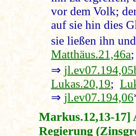
vor dem Volk; den
auf sie hin dies G
sie ließen ihn un
Matthäus.21,46a
⇒
jl.ev07.194,05
Lukas.20,19
;
Lu
⇒
jl.ev07.194,06
Markus.12,13-17] 
Regierung (Zinsgr