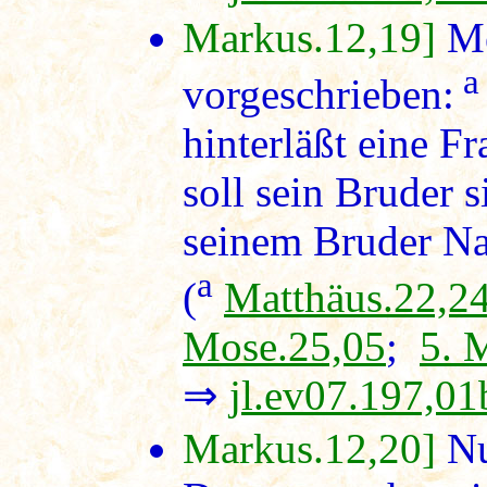
Markus.12,19]
Me
vorgeschrieben:
hinterläßt eine Fr
soll sein Bruder 
seinem Bruder 
a
(
Matthäus.22,2
Mose.25,05
;
5. 
⇒
jl.ev07.197,01
Markus.12,20]
Nu