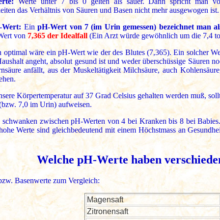
rte:
Werte unter 7 bis 0 gelten als sauer. Dann spricht man v
eiten das Verhältnis von Säuren und Basen nicht mehr ausgewogen ist.
-Wert:
Ein
pH-Wert von 7 (im Urin gemessen) bezeichnet man al
Wert von
7,365 der Idealfall
(Ein Arzt würde gewöhnlich um die 7,4 tol
optimal wäre ein pH-Wert wie der des Blutes (7,365). Ein solcher We
aushalt angeht, absolut gesund ist und weder überschüssige Säuren n
rnsäure anfällt, aus der Muskeltätigkeit Milchsäure, auch Kohlensäure
ehen.
sere Körpertemperatur auf 37 Grad Celsius gehalten werden muß, soll
(bzw. 7,0 im Urin) aufweisen.
 schwanken zwischen pH-Werten von 4 bei Kranken bis 8 bei Babies. 
 hohe Werte sind gleichbedeutend mit einem Höchstmass an Gesundhei
Welche pH-Werte haben verschieden
 bzw. Basenwerte zum Vergleich:
Magensaft
Zitronensaft