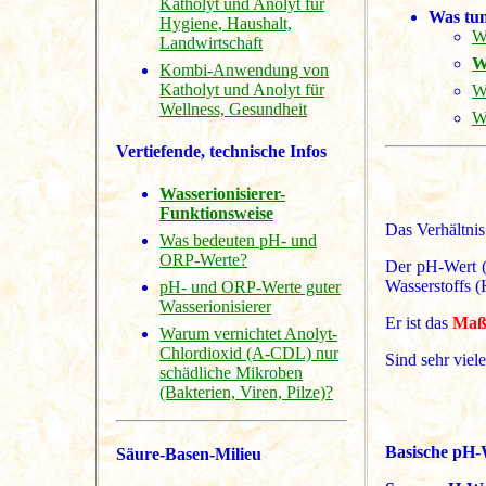
Katholyt und Anolyt für
Was tu
Hygiene, Haushalt,
W
Landwirtschaft
W
Kombi-Anwendung von
Katholyt und Anolyt für
W
Wellness, Gesundheit
Wi
Vertiefende, technische Infos
Wasserionisierer-
Funktionsweise
Das Verhältnis
Was bedeuten pH- und
ORP-Werte?
Der pH-Wert (l
Wasserstoffs 
pH- und ORP-Werte guter
Wasserionisierer
Er ist das
Maß 
Warum vernichtet Anolyt-
Chlordioxid (A-CDL) nur
Sind sehr viel
schädliche Mikroben
(Bakterien, Viren, Pilze)?
Basische pH-
Säure-Basen-Milieu