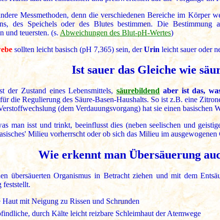
andere Messmethoden, denn die verschiedenen Bereiche im Körper w
ns, des Speichels oder des Blutes bestimmen. Die Bestimmung au
n und teuersten. (s.
Abweichungen des Blut-pH-Wertes
)
webe
sollten leicht basisch (pH 7,365) sein, der
Urin
leicht sauer oder n
Ist sauer das Gleiche wie säu
st der Zustand eines Lebensmittels,
säurebildend
aber ist das, wa
für die Regulierung des Säure-Basen-Haushalts. So ist z.B. eine Zitro
Verstoffwechslung (dem Verdauungsvorgang) hat sie einen basischen W
s man isst und trinkt, beeinflusst dies (neben seelischen und geist
'basisches' Milieu vorherrscht oder ob sich das Milieu im ausgewogenen
Wie erkennt man Übersäuerung auc
nen übersäuerten Organismus in Betracht ziehen und mit dem Ents
feststellt.
e Haut mit Neigung zu Rissen und Schrunden
indliche, durch Kälte leicht reizbare Schleimhaut der Atemwege