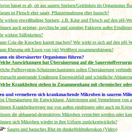
ovon hängt es ab, ob aus sauren Speisen/Getränken im Organismus Ba
rum ist Fleisch eher sauer, Pflanzennahrung eher basisch?
ie wirken eiweißhaltige Speisen, z.B. Käse und Fleisch auf den pH-We
önnen auch geistige, psychische und sonstige Faktoren außer Ernähru
ie wirken Süßigkeiten?
ann Cola die Knochen kaputt machen? Wie wirkt es sich auf den pH-W
ann Rheuma mit Essen von viel Weißbrot zusammenhängen?
nn ein übersäuerter Organismus führen?
elche Auswirkungen hat Übersäuerung auf die Sauerstoffversorg
elche Puffersystem-Schutzmechanismen sollen Übersäuerung verhinde
erursacht ungesunde Ernährung Energieabfall und schädliche Ablager
elche Krankheiten stehen in Zusammenhang mit chronischer ode
en und vermehren sich krankmachende Mikroben in saurem Mili
öst Übersäuerung die Entwicklung, Aktivierung und Vermehrung von 
önnen Krankheitserreger nur von außen eindringen oder auch im Körpe
üssen die abbauend-destruktiven Mikroben vernichtet werden oder kann
önnen sich Mikroben wieder in ihre Urform zurückentwickeln?
Saures und basisches Blut im dunkelfeldmikroskop (Video)