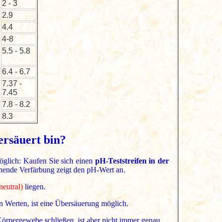
2 - 3
2.9
4.4
4-8
5.5 - 5.8
6.4 - 6.7
7.37 -
7.45
7.8 - 8.2
8.3
bersäuert bin?
öglich: Kaufen Sie sich einen
pH-Teststreifen in der
ehende Verfärbung zeigt den pH-Wert an.
neutral)
liegen.
n Werten, ist eine Übersäuerung möglich.
örpergewebe schließen, ist aber nicht immer genau.