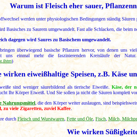
Warum ist Fleisch eher sauer, Pflanzen
offwechsel werden unter physiologischen Bedingungen ständig Säuren p
ird Basisches zu Saurem umgewandelt. Fast alle Schlacken, die beim n
eich dagegen wird Saures zu Basischem umgewandelt.
bringen überwiegend basische Pflanzen hervor, von denen uns vie
cht uns einmal mehr die faszinierenden Kreisläufe der Natu
g.ihtm
)
 wirken eiweißhaltige Speisen, z.B. Käse u
iweiße sind weniger säurebildend als tierische Eiweiße.
Käse, der n
ucht Ihr Körper Eiweiß. Und Sie sollen ja nicht die Säuren komplett vo
e Nahrungsmittel
, die den Körper weiter auslaugen, sind beispielswei
, zu viele Zigaretten, zuviel Kaffee
.
re durch
Fleisch und Wurstwaren
,
Fette und Öle
,
Fisch
,
Milch, Milchp
Wie wirken Süßigkeit