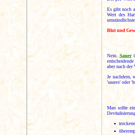
Es gibt noch 
Wert des Har
umständlichste
Blut und Ge
Nein.
Sauer
i
entscheidende 
aber nach der 
Je nachdem, wa
'saures' oder 
Man sollte ei
Devitalisierung 
trocken
überempf