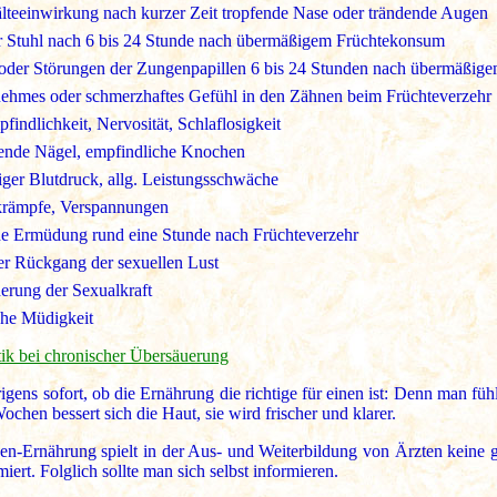
älteeinwirkung nach kurzer Zeit tropfende Nase oder trändende Augen
er Stuhl nach 6 bis 24 Stunde nach übermäßigem Früchtekonsum
oder Störungen der Zungenpapillen 6 bis 24 Stunden nach übermäßig
ehmes oder schmerzhaftes Gefühl in den Zähnen beim Früchteverzehr
findlichkeit, Nervosität, Schlaflosigkeit
ende Nägel, empfindliche Knochen
iger Blutdruck, allg. Leistungsschwäche
rämpfe, Verspannungen
che Ermüdung rund eine Stunde nach Früchteverzehr
er Rückgang der sexuellen Lust
erung der Sexualkraft
che Müdigkeit
ik bei chronischer Übersäuerung
gens sofort, ob die Ernährung die richtige für einen ist: Denn man fühl
ochen bessert sich die Haut, sie wird frischer und klarer.
n-Ernährung spielt in der Aus- und Weiterbildung von Ärzten keine g
miert. Folglich sollte man sich selbst informieren.