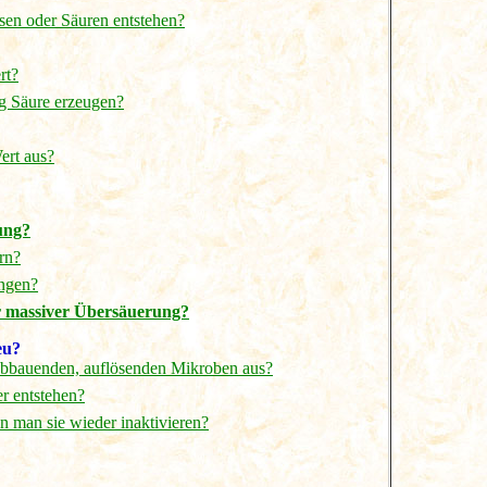
sen oder Säuren entstehen?
rt?
ng Säure erzeugen?
ert aus?
ung?
rn?
ungen?
r massiver Übersäuerung?
eu?
abbauenden, auflösenden Mikroben aus?
r entstehen?
 man sie wieder inaktivieren?