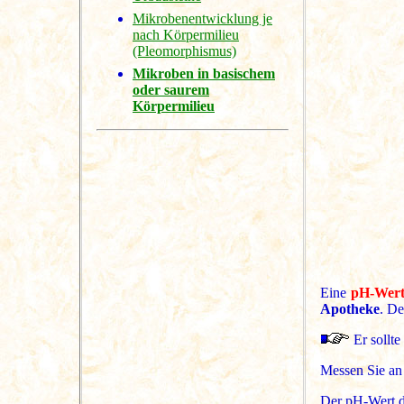
Mikrobenentwicklung je
nach Körpermilieu
(Pleomorphismus)
Mikroben in basischem
oder saurem
Körpermilieu
Eine
pH-Wert
Apotheke
. De
Er sollte
Messen Sie an 
Der pH-Wert de