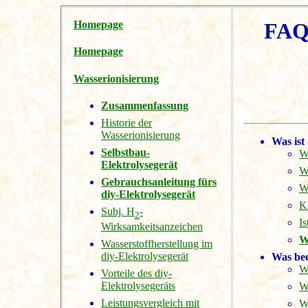
Homepage
FAQs
Homepage
Wasserionisierung
Zusammenfassung
Historie der
Wasserionisierung
Was ist
Selbstbau-
W
Elektrolysegerät
W
Gebrauchsanleitung fürs
W
diy-Elektrolysegerät
Ka
Subj. H
-
2
Is
Wirksamkeitsanzeichen
W
Wasserstoffherstellung im
diy-Elektrolysegerät
Was bee
W
Vorteile des diy-
Elektrolysegeräts
W
Leistungsvergleich mit
W