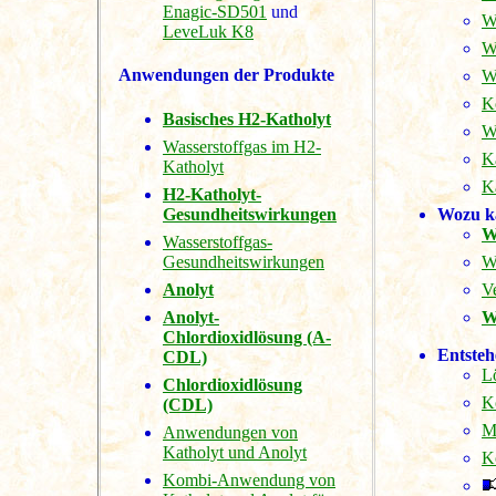
Enagic-SD501
und
W
LeveLuk K8
Wa
Anwendungen der Produkte
W
K
Basisches H2-Katholyt
W
Wasserstoffgas im H2-
K
Katholyt
K
H2-Katholyt-
Gesundheitswirkungen
Wozu ka
W
Wasserstoffgas-
Gesundheitswirkungen
W
Anolyt
V
Anolyt-
W
Chlordioxidlösung (A-
Entsteh
CDL)
L
Chlordioxidlösung
K
(CDL)
M
Anwendungen von
Katholyt und Anolyt
K
Kombi-Anwendung von