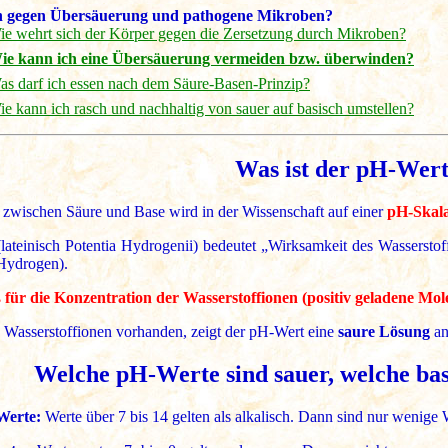
n gegen Übersäuerung und pathogene Mikroben?
ie wehrt sich der Körper gegen die Zersetzung durch Mikroben?
ie kann ich eine Übersäuerung vermeiden bzw. überwinden?
as darf ich essen nach dem Säure-Basen-Prinzip?
e kann ich rasch und nachhaltig von sauer auf basisch umstellen?
Was ist der pH-Wer
 zwischen Säure und Base wird in der Wissenschaft auf einer
pH-Skala
ateinisch Potentia Hydrogenii) bedeutet „Wirksamkeit des Wasserstof
(Hydrogen).
für die Konzentration der Wasserstoffionen (positiv geladene Mole
e Wasserstoffionen vorhanden, zeigt der pH-Wert eine
saure Lösung
an
Welche pH-Werte sind sauer, welche bas
Werte:
Werte über 7 bis 14 gelten als alkalisch. Dann sind nur wenige 