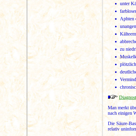
unter K
farblos
Aphten 
unangen
Kälteemp
abbrech
zu niedr
Muskelk
plötzli
deutlich
Vermind
chronis
Diagnost
Man merkt übri
nach einigen W
Die Säure-Base
relativ uninfor