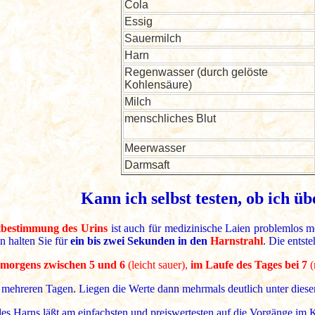
Cola
Essig
Sauermilch
Harn
Regenwasser (durch gelöste
Kohlensäure)
Milch
menschliches Blut
Meerwasser
Darmsaft
Kann ich selbst testen, ob ich ü
bestimmung des Urins
ist auch für medizinische Laien problemlos m
n halten Sie für
ein bis zwei Sekunden in den
Harnstrahl
. Die entst
morgens zwischen 5 und 6
(leicht sauer),
im Laufe des Tages bei 7
(
mehreren Tagen. Liegen die Werte dann mehrmals deutlich unter diese
s Harns läßt am einfachsten und preiswertesten auf die Vorgänge im K