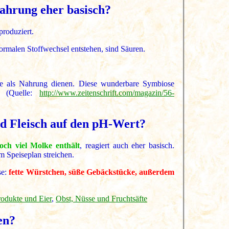
nahrung eher basisch?
roduziert.
ormalen Stoffwechsel entstehen, sind Säuren.
le als Nahrung dienen. Diese wunderbare Symbiose
r. (Quelle:
http://www.zeitenschrift.com/magazin/56-
nd Fleisch auf den pH-Wert?
och viel Molke enthält
, reagiert auch eher basisch.
m Speiseplan streichen.
se:
fette Würstchen, süße Gebäckstücke, außerdem
rodukte und Eier
,
Obst, Nüsse und Fruchtsäfte
en?