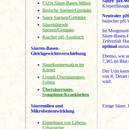
Saure pH-We
FAQs Säure-Basen-Milieu
Körperflüssigk
Basische Speisen/Getränke
Neutraler pH
Saure Speisen/Getränke
basischer pH-
Säurebildende
Speisen/Getränke
Im Morgenurin 
Säure-Basen-H
Rascher pH-Ausgleich
Zellverfall Ha
optimal
anzus
Säuren-Basen-
Gleichgewichtsverschiebung
Ebenso, wie un
7,365 im Blut 
Säurekompensation im
Körper
Der Urin kann
von 8. Derart
Lymph-Übersäuerungs-
wird.
Folgen
Übersäuerungs-
Symptome/Krankheiten
Einige Säure.
Säuremilieu und
Mikrobenentwicklung
Entstehung von Lebens-
Urbausteine