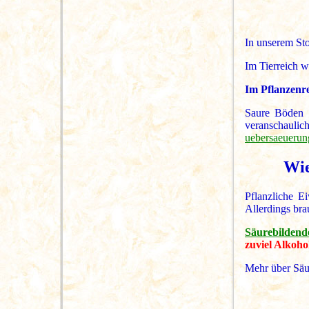
In unserem St
Im Tierreich w
Im Pflanzenr
Saure Böden 
veranschauli
uebersaeuerun
Wie
Pflanzliche E
Allerdings bra
Säurebildend
zuviel Alkohol
Mehr über Säu