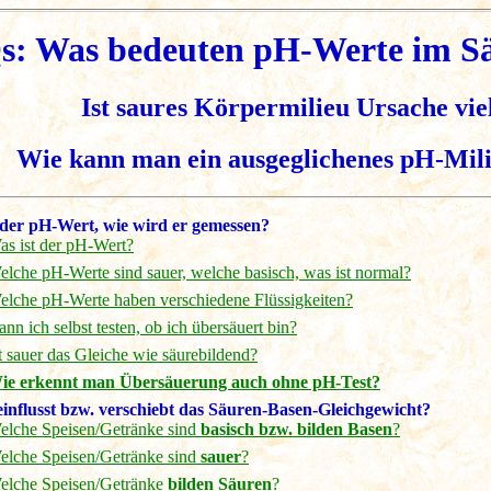
: Was bedeuten pH-Werte im S
Ist saures Körpermilieu Ursache vi
Wie kann man ein ausgeglichenes pH-Mili
 der pH-Wert, wie wird er gemessen?
as ist der pH-Wert?
elche pH-Werte sind sauer, welche basisch, was ist normal?
elche pH-Werte haben verschiedene Flüssigkeiten?
nn ich selbst testen, ob ich übersäuert bin?
t sauer das Gleiche wie säurebildend?
ie erkennt man Übersäuerung auch ohne pH-Test?
influsst bzw. verschiebt das Säuren-Basen-Gleichgewicht?
elche Speisen/Getränke sind
basisch bzw. bilden Basen
?
elche Speisen/Getränke sind
sauer
?
elche Speisen/Getränke
bilden Säuren
?