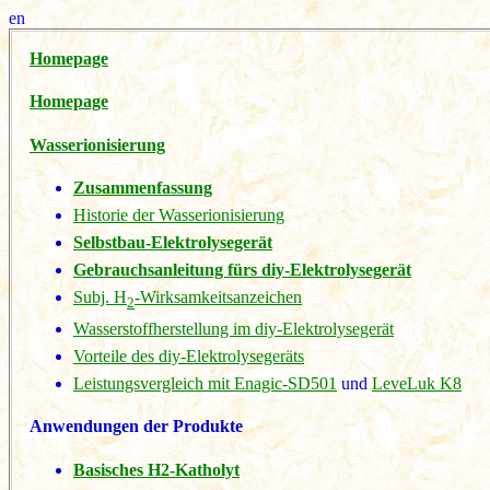
en
Homepage
Homepage
Wasserionisierung
Zusammenfassung
Historie der Wasserionisierung
Selbstbau-Elektrolysegerät
Gebrauchsanleitung fürs diy-Elektrolysegerät
Subj. H
-Wirksamkeitsanzeichen
2
Wasserstoffherstellung im diy-Elektrolysegerät
Vorteile des diy-Elektrolysegeräts
Leistungsvergleich mit
Enagic-SD501
und
LeveLuk K8
Anwendungen der Produkte
Basisches H2-Katholyt