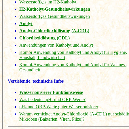
Wasserstoffgas im H2-Katholyt
H2-Katholyt-Gesundheitswirkungen
Wasserstoffgas-Gesundheitswirkungen
Anolyt
Anolyt-Chlordioxidlösung (A-CDL)
Chlordioxidlösung (CDL)
Anwendungen von Katholyt und Anolyt
Kombi-Anwendung von Katholyt und Anolyt für Hygiene,
Haushalt, Landwirtschaft
Kombi-Anwendung von Katholyt und Anolyt für Wellness,
Gesundheit
Vertiefende, technische Infos
Wasserionisierer-Funktionsweise
Was bedeuten pH- und ORP-Werte?
pH- und ORP-Werte guter Wasserionisierer
Warum vernichtet Anolyt-Chlordioxid (A-CDL) nur schädli
Mikroben (Bakterien, Viren, Pilze)?