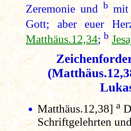
b
Zeremonie und
mit 
Gott; aber euer Her
b
Matthäus.12,34
;
Jesa
Zeichenforde
(Matthäus.12,3
Lukas
a
Matthäus.12,38]
Da
Schriftgelehrten un