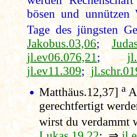
bösen und unnützen W
Tage des jüngsten Ger
Jakobus.03,06
;
Juda
jl.ev06.076,21
;
j
jl.ev11.309
;
jl.schr.0
a
Matthäus.12,37]
Au
gerechtfertigt werd
wirst du verdammt w
Lukas.19,22
; ⇒
jl.