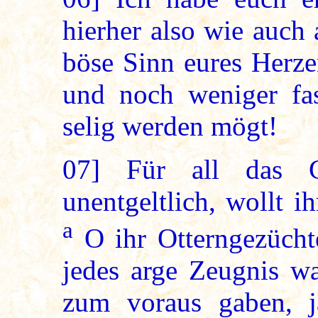
hierher also wie auch
böse Sinn eures Herz
und noch weniger fas
selig werden mögt!
07]
Für all das G
unentgeltlich, wollt i
a
O ihr Otterngezüchte
jedes arge Zeugnis wa
zum voraus gaben, j