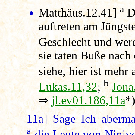
a
Matthäus.12,41]
Di
auftreten am Jüngst
Geschlecht und we
sie taten Buße nach
siehe, hier ist mehr 
b
Lukas.11,32
;
Jona
⇒
jl.ev01.186,11a
*
11a]
Sage Ich abermal
a
die Leute von Ninive