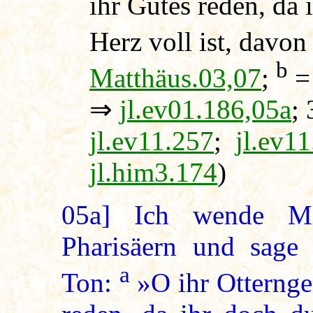
ihr Gutes reden, da 
Herz voll ist, davon
b
Matthäus.03,07
;
⇒
jl.ev01.186,05a
;
jl.ev11.257
;
jl.ev1
jl.him3.174
)
05a]
Ich wende Mi
Pharisäern und sage 
a
Ton:
»O ihr Otternge