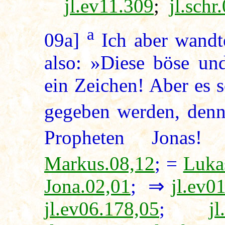
jl.ev11.309
;
jl.schr
a
09a]
Ich aber wandt
also: »Diese böse und
ein Zeichen! Aber es s
gegeben werden, denn
Propheten Jonas!
Markus.08,12
; =
Luka
Jona.02,01
; ⇒
jl.ev0
jl.ev06.178,05
;
j