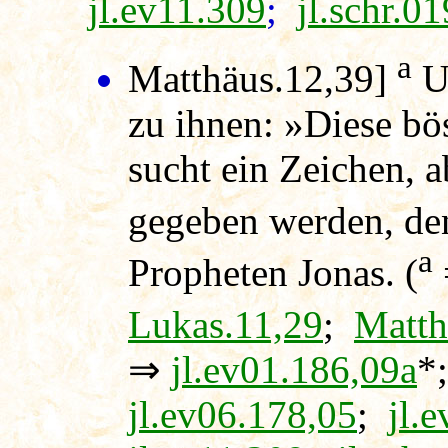
jl.ev11.309
;
jl.schr.0
a
Matthäus.12,39]
Un
zu ihnen: »Diese bö
sucht ein Zeichen, a
gegeben werden, de
a
Propheten Jonas. (
Lukas.11,29
;
Matth
⇒
jl.ev01.186,09a
*
jl.ev06.178,05
;
jl.