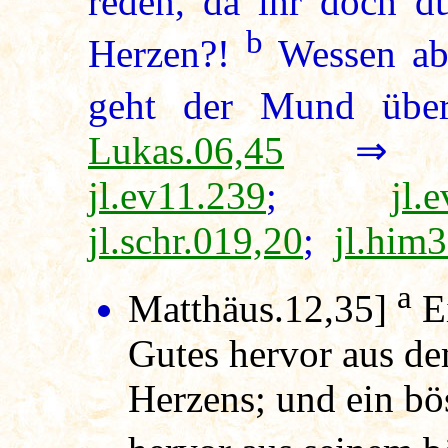
reden, da ihr doch d
b
Herzen?!
Wessen abe
geht der Mund über
Lukas.06,45
jl.ev11.239
;
jl.
jl.schr.019,20
;
jl.him
a
Matthäus.12,35]
Ei
Gutes hervor aus de
Herzens; und ein bö