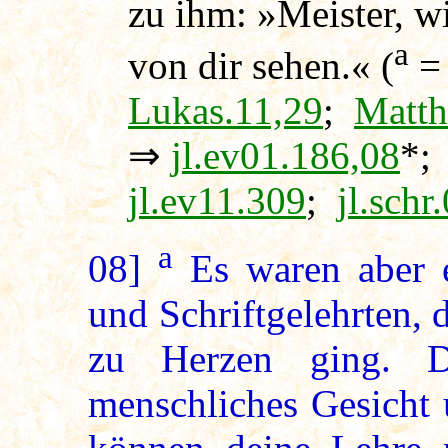
zu ihm: »Meister, w
a
von dir sehen.« (
Lukas.11,29
;
Matth
⇒
jl.ev01.186,08
*
jl.ev11.309
;
jl.schr
a
08]
Es waren aber e
und Schriftgelehrten,
zu Herzen ging. D
menschliches Gesicht 