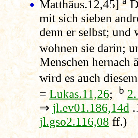
a
Matthäus.12,45]
Da
mit sich sieben andre
denn er selbst; und
wohnen sie darin; 
Menschen hernach är
wird es auch diesem
b
=
Lukas.11,26
;
2.
⇒
jl.ev01.186,14d
.
jl.gso2.116,08
ff.)