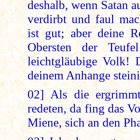
deshalb, wenn Satan a
verdirbt und faul ma
ist gut; aber deine 
Obersten der Teufe
leichtgläubige Volk! 
deinem Anhange steini
02]
Als die ergrimmt
redeten, da fing das 
Miene, sich an den Pha