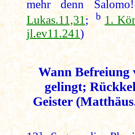
mehr denn Salomo!
b
Lukas.11,31
;
1. Kö
jl.ev11.241
)
Wann Befreiung v
gelingt; Rückke
Geister (Matthäus