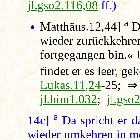
jl.gso2.116,08
ff.)
a
Matthäus.12,44]
Da
wieder zurückkehren
fortgegangen bin.«
findet er es leer, g
Lukas.11,24
-25; 
jl.him1.032
;
jl.gso
a
14c]
Da spricht er da
wieder umkehren in me