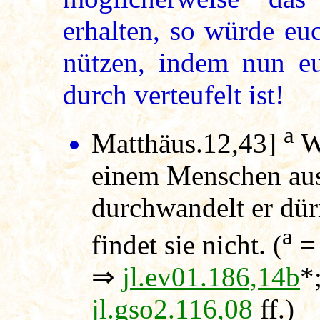
erhalten, so würde eu
nützen, indem nun e
durch verteufelt ist!
a
Matthäus.12,43]
We
einem Menschen ausg
durchwandelt er dür
a
findet sie nicht. (
⇒
jl.ev01.186,14b
*
jl.gso2.116,08
ff.)