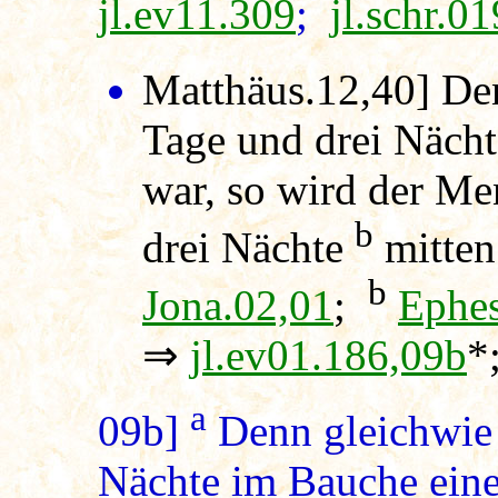
jl.ev11.309
;
jl.schr.0
Matthäus.12,40]
Den
Tage und drei Nächt
war, so wird der Me
b
drei Nächte
mitten 
b
Jona.02,01
;
Ephes
⇒
jl.ev01.186,09b
*
a
09b]
Denn gleichwie 
Nächte im Bauche eine