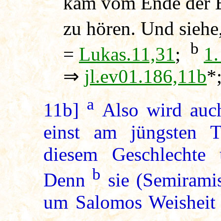
kam vom Ende der E
zu hören. Und siehe,
b
=
Lukas.11,31
;
1.
⇒
jl.ev01.186,11b
*
a
11b]
Also wird auc
einst am jüngsten Ta
diesem Geschlechte
b
Denn
sie (Semirami
um Salomos Weisheit z