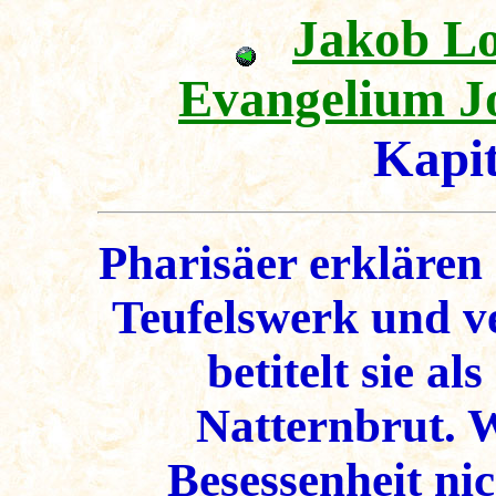
Jakob L
Evangelium J
Kapi
Pharisäer erklären
Teufelswerk und v
betitelt sie a
Natternbrut. 
Besessenheit ni