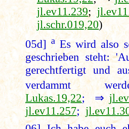
jl.ev11.239
;
jl.ev1
jl.schr.019,20
)
a
05d]
Es wird also 
geschrieben steht: '
gerechtfertigt und a
verdammt wer
Lukas.19,22
; ⇒
jl.e
jl.ev11.257
;
jl.ev11.3
06]
Ich habe euch e