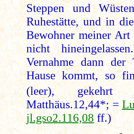
Steppen und Wüsten
Ruhestätte, und in di
Bewohner meiner Art 
nicht hineingelass
Vernahme dann der T
Hause kommt, so fin
(leer), gekehrt
Matthäus.12,44*; =
Lu
jl.gso2.116,08
ff.)