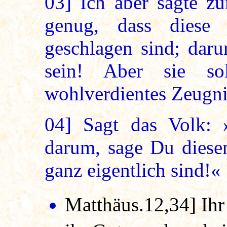
03]
Ich aber sagte zu
genug, dass diese
geschlagen sind; daru
sein! Aber sie s
wohlverdientes Zeugn
04]
Sagt das Volk: »
darum, sage Du diese
ganz eigentlich sind!«
Matthäus.12,34]
Ih