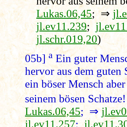
hervor aus seinem b
Lukas.06,45
; ⇒
jl.
jl.ev11.239
;
jl.ev1
jl.schr.019,20
)
a
05b]
Ein guter Mensch
hervor aus dem guten 
ein böser Mensch aber
seinem bösen Schatze!
Lukas.06,45
; ⇒
jl.ev
jl.ev11.257
;
jl.ev11.3