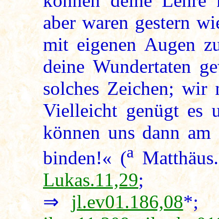
können deine Lehre n
aber waren gestern wi
mit eigenen Augen z
deine Wundertaten ge
solches Zeichen; wir 
Vielleicht genügt es 
können uns dann am E
a
binden!« (
Matthäus
Lukas.11,29
⇒
jl.ev01.186,08
*