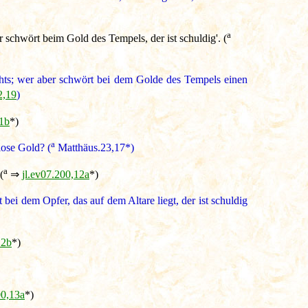
a
r schwört beim Gold des Tempels, der ist schuldig'. (
ichts; wer aber schwört bei dem Golde des Tempels einen
2,19
)
11b
*)
a
lose Gold? (
Matthäus.23,17*)
a
(
⇒
jl.ev07.200,12a
*)
 bei dem Opfer, das auf dem Altare liegt, der ist schuldig
12b
*)
00,13a
*)