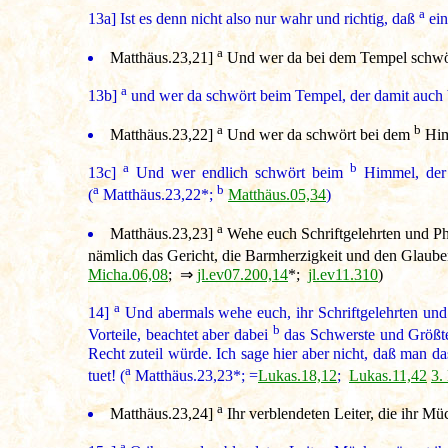
a
13a]
Ist es denn nicht also nur wahr und richtig, daß
ein
a
Matthäus.23,21
]
Und wer da bei dem Tempel schwört
a
13b]
und wer da schwört beim Tempel, der damit auch 
a
b
Matthäus.23,22
]
Und wer da schwört bei dem
Himm
a
b
13c]
Und wer endlich schwört beim
Himmel, der s
a
b
(
Matthäus.23,22*;
Matthäus.05,34
)
a
Matthäus.23,23
]
Wehe euch Schriftgelehrten und Pha
nämlich das Gericht, die Barmherzigkeit und den Glauben!
Micha.06,08
; ⇒
jl.ev07.200,14
*;
jl.ev11.310
)
a
14]
Und abermals wehe euch, ihr Schriftgelehrten und 
b
Vorteile, beachtet aber dabei
das Schwerste und Größte 
Recht zuteil würde. Ich sage hier aber nicht, daß man das
a
tuet! (
Matthäus.23,23*; =
Lukas.18,12
;
Lukas.11,42
3.
a
Matthäus.23,24
]
Ihr verblendeten Leiter, die ihr Mü
a