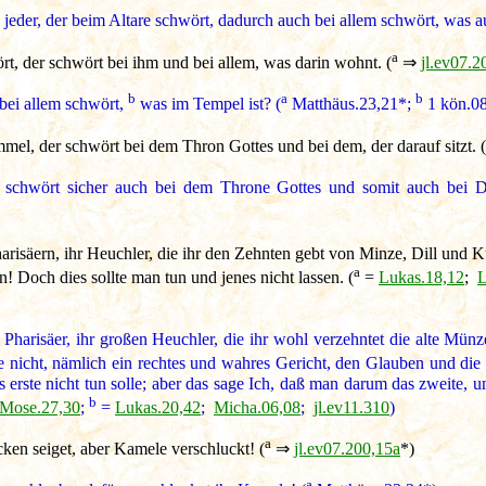
 jeder, der beim Altare schwört, dadurch auch bei allem schwört, was au
a
, der schwört bei ihm und bei allem, was darin wohnt. (
⇒
jl.ev07.2
b
a
b
bei allem schwört,
was im Tempel ist? (
Matthäus.23,21*;
1 kön.08
el, der schwört bei dem Thron Gottes und bei dem, der darauf sitzt. (
chwört sicher auch bei dem Throne Gottes und somit auch bei Dem,
risäern, ihr Heuchler, die ihr den Zehnten gebt von Minze, Dill und
a
 Doch dies sollte man tun und jenes nicht lassen. (
=
Lukas.18,12
;
L
Pharisäer, ihr großen Heuchler, die ihr wohl verzehntet die alte Mü
nicht, nämlich ein rechtes und wahres Gericht, den Glauben und die 
 erste nicht tun solle; aber das sage Ich, daß man darum das zweite, um
b
 Mose.27,30
;
=
Lukas.20,42
;
Micha.06,08
;
jl.ev11.310
)
a
cken seiget, aber Kamele verschluckt! (
⇒
jl.ev07.200,15a
*)
a