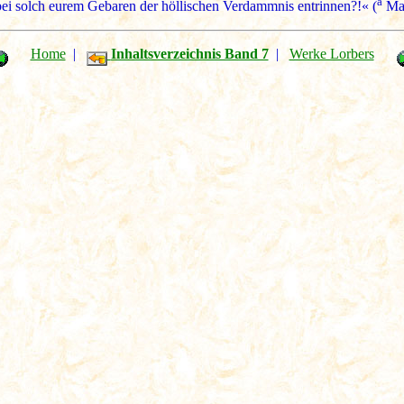
a
 bei solch eurem Gebaren der höllischen Verdammnis entrinnen?!« (
Mat
Home
|
Inhaltsverzeichnis Band 7
|
Werke Lorbers