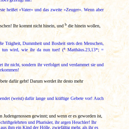
rste heißet »Vater« und das zweite »Zeuger«. Wenn aber
b
nschen! Ihr kommt nicht hinein, und
die hinein wollen,
roße Trägheit, Dummheit und Bosheit stets den Menschen,
a
 tun wird, wie ihr da nun tuet! (
Matthäus.23,13*; =
et ihr nicht, sondern ihr verfolget und verdammet sie und
berkommen!
ebete dafür gebt! Darum werdet ihr desto mehr
endet (weist) dafür lange und kräftige Gebete vor! Auch
nen Judengenossen gewinnt; und wenn er es geworden ist,
hriftgelehrten und Pharisäer, ihr argen Heuchler! Ihr
us ihm ein Kind der Hölle, zwiefältig mehr, als ihr es