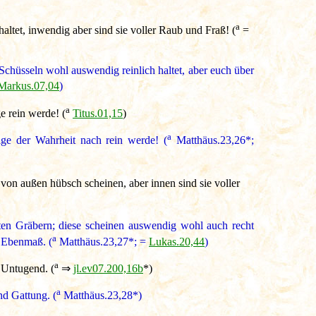
a
haltet, inwendig aber sind sie voller Raub und Fraß! (
=
chüsseln wohl auswendig reinlich haltet, aber euch über
Markus.07,04
)
a
 rein werde! (
Titus.01,15
)
a
e der Wahrheit nach rein werde! (
Matthäus.23,26*;
 von außen hübsch scheinen, aber innen sind sie voller
chten Gräbern; diese scheinen auswendig wohl auch recht
a
s Ebenmaß. (
Matthäus.23,27*; =
Lukas.20,44
)
a
 Untugend. (
⇒
jl.ev07.200,16b
*)
a
nd Gattung. (
Matthäus.23,28*)