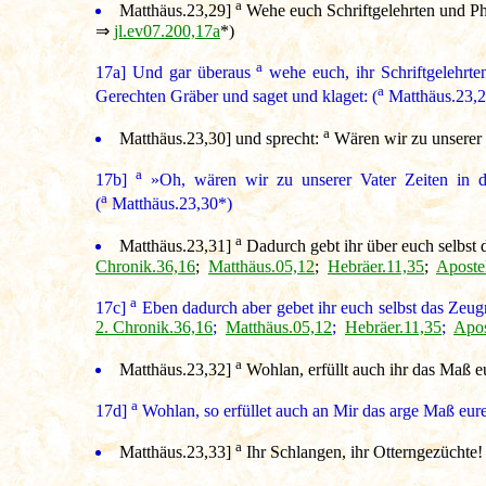
a
Matthäus.23,29
]
Wehe euch Schriftgelehrten und Pha
⇒
jl.ev07.200,17a
*)
a
17a]
Und gar überaus
wehe euch, ihr Schriftgelehrte
a
Gerechten Gräber und saget und klaget: (
Matthäus.23,
a
Matthäus.23,30
] und sprecht:
Wären wir zu unserer V
a
17b]
»Oh, wären wir zu unserer Vater Zeiten in de
a
(
Matthäus.23,30*)
a
Matthäus.23,31
]
Dadurch gebt ihr über euch selbst d
Chronik.36,16
;
Matthäus.05,12
;
Hebräer.11,35
;
Aposte
a
17c]
Eben dadurch aber gebet ihr euch selbst das Zeugn
2. Chronik.36,16
;
Matthäus.05,12
;
Hebräer.11,35
;
Apos
a
Matthäus.23,32
]
Wohlan, erfüllt auch ihr das Maß eu
a
17d]
Wohlan, so erfüllet auch an Mir das arge Maß eurer
a
Matthäus.23,33
]
Ihr Schlangen, ihr Otterngezüchte!