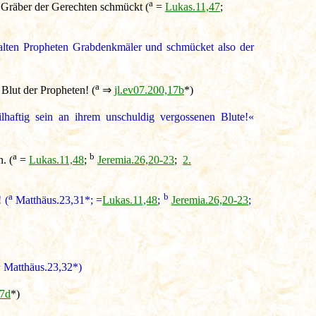
a
e Gräber der Gerechten schmückt (
=
Lukas.11,47
;
 alten Propheten Grabdenkmäler und schmücket also der
a
Blut der Propheten! (
⇒
jl.ev07.200,17b
*)
haftig sein an ihrem unschuldig vergossenen Blute!«
a
b
. (
=
Lukas.11,48
;
Jeremia.26,20-23
;
2.
a
b
 (
Matthäus.23,31*; =
Lukas.11,48
;
Jeremia.26,20-23
;
a
Matthäus.23,32*)
17d
*)