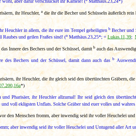
 wohl, aber dafür verschlucket ihr Kamele! (
Matthäus.23,24*)
a
isäern, ihr Heuchler,
die ihr die Becher und Schüsseln äußerlich rein 
b
hr Heuchler in allem, die ihr eure im Tempel geheiligten
Becher und S
a
l Raubes und geilen Fraßes sind! (
Matthäus.23,25*; =
Lukas.11,39
;
b
st das Innere des Bechers und der Schüssel, damit
auch das Auswendige
b
nere des Bechers und der Schüssel, damit dann auch das
Auswendig
säern, ihr Heuchler, die ihr gleich seid den übertünchten Gräbern, die
v07.200,16a
*)
n und Pharisäer, ihr Heuchler allzumal! Ihr seid gleich den übertün
e und voll ekligsten Unflats. Solche Gräber sind euer volles und wahre
 vor den Menschen fromm, aber inwendig seid ihr voller Heuchelei und
mm; aber inwendig seid ihr voller Heuchelei und Untugend aller Art u