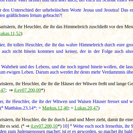
ehr den Unterschied der urhebräischen Worte Jeoua und Jeoutza! Das e
 den gräßlichsten Irrtum gebracht?!
risäern, ihr Heuchler, die ihr das Himmelreich zuschließt vor den Me
ukas.11,52
)
er, ihr tollen Heuchler, die ihr das wahre Himmelreich durch eure g
et auch nicht hinein kommen und keiner, der in der Folge auch also
r Wahrheit und des Lebens, und die noch irgend hinein wollen, die lass
nd zum ewigen Leben. Darum auch werdet ihr desto mehr Verdammnis ü
isäern, ihr Heuchler, die ihr die Häuser der Witwen freßt und lange G
,47
; ⇒
jl.ev07.200,09
*)
äer, ihr Heuchler, die ihr der Witwen und Waisen Häuser fresset und w
a
(
Matthäus.23,14*; =
Markus.12,40
; =
Lukas.20,47
)
isäern, ihr Heuchler, die ihr durch Land und Meer zieht, damit ihr ei
a
a
hr es seid. (
⇒
jl.ev07.200,10
*)
10]
Wehe euch noch fernerhin, ihr Sc
en zum Judengenossen machet; ist er es geworden, so machet ihr bald a