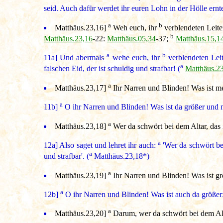
seid. Auch dafür werdet ihr euren Lohn in der Hölle ernte
a
b
Matthäus.23,16
]
Weh euch, ihr
verblendeten Leiter
b
Matthäus.23,16
-22:
Matthäus.05,34
-37;
Matthäus.15,1
a
b
11a]
Und abermals
wehe euch, ihr
verblendeten Leit
a
falschen Eid, der ist schuldig und strafbar! (
Matthäus.2
a
Matthäus.23,17
]
Ihr Narren und Blinden! Was ist me
a
11b]
O ihr Narren und Blinden! Was ist da größer und m
a
Matthäus.23,18
]
Wer da schwört bei dem Altar, das is
a
12a]
Also saget und lehret ihr auch:
'Wer da schwört bei
a
und strafbar'. (
Matthäus.23,18*)
a
Matthäus.23,19
]
Ihr Narren und Blinden! Was ist grö
a
12b]
O ihr Narren und Blinden! Was ist auch da größer: 
a
Matthäus.23,20
]
Darum, wer da schwört bei dem Altar