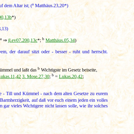
a
f dem Altar ist; (
Matthäus.23,20*)
00,13b
*)
,13)
a
b
⇒
jl.ev07.200,13c
*;
Matthäus.05,34
)
 der darauf sitzt oder - besser - ruht und herrscht.
b
 Kümmel und laßt das
Wichtigste im Gesetz beiseite,
b
ukas.11,42
3. Mose.27,30
;
=
Lukas.20,42
;
nze - Till und Kümmel - nach dem alten Gesetze zu eurem
Barmherzigkeit, auf daß vor euch einem jeden ein volles
 gar vieles Wichtigere nicht lassen solle, wie ihr solches