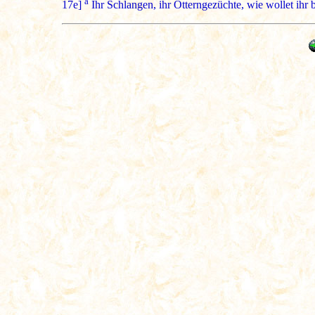
a
17e]
Ihr Schlangen, ihr Otterngezüchte, wie wollet ihr