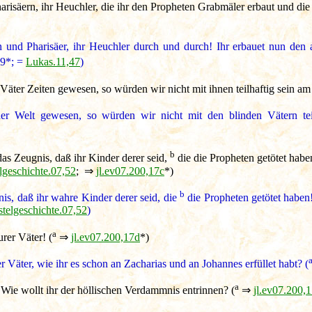
risäern, ihr Heuchler, die ihr den Propheten Grabmäler erbaut und di
n und Pharisäer, ihr Heuchler durch und durch! Ihr erbauet nun den
29*; =
Lukas.11,47
)
äter Zeiten gewesen, so würden wir nicht mit ihnen teilhaftig sein am 
r Welt gewesen, so würden wir nicht mit den blinden Vätern teil
b
as Zeugnis, daß ihr Kinder derer seid,
die die Propheten getötet haben
lgeschichte.07,52
; ⇒
jl.ev07.200,17c
*)
b
is, daß ihr wahre Kinder derer seid, die
die Propheten getötet haben!
telgeschichte.07,52
)
a
rer Väter! (
⇒
jl.ev07.200,17d
*)
 Väter, wie ihr es schon an Zacharias und an Johannes erfüllet habt? (
a
 Wie wollt ihr der höllischen Verdammnis entrinnen? (
⇒
jl.ev07.200,