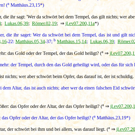
a
n! (
Matthäus.23,15*)
, die ihr sagt: 'Wer da schwört bei dem Tempel, das gilt nichts; wer abe
4
;
Lukas.06,39
;
Römer.02,19
; ⇒
jl.ev07.200,11a
*)
er, die ihr saget: Wer da schwört bei dem Tempel, das ist und gilt n
b
3,16
-22:
Matthäus.05,34
-37;
Matthäus.15,14
;
Lukas.06,39
;
Römer.0
a
hr: das Gold oder der Tempel, der das Gold heiligt? (
⇒
jl.ev07.200,
ehr: der Tempel, durch den das Gold geheiligt wird, oder das für sich 
t nichts; wer aber schwört beim Opfer, das darauf ist, der ist schuldig. 
 dem Altar, das ist auch nichts; aber wer da einen falschen Eid schwört
a
ßer: das Opfer oder der Altar, der das Opfer heiligt? (
⇒
jl.ev07.200,
a
das Opfer oder der Altar, der das Opfer heiligt? (
Matthäus.23,19*)
a
, der schwört bei ihm und bei allem, was darauf liegt. (
⇒
jl.ev07.2