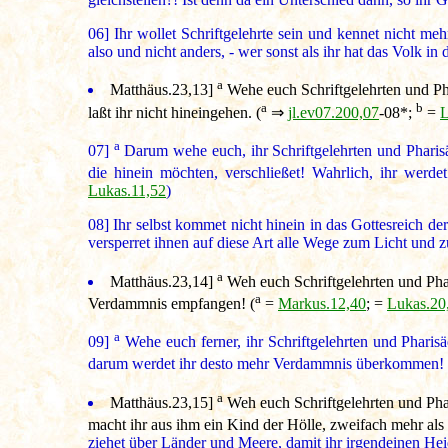
06]
Ihr wollet Schriftgelehrte sein und kennet nicht m
also und nicht anders, - wer sonst als ihr hat das Volk in
a
Matthäus.23,13
]
Wehe euch Schriftgelehrten und Pha
a
b
laßt ihr nicht hineingehen. (
⇒
jl.ev07.200,07
-08*;
=
L
a
07]
Darum wehe euch, ihr Schriftgelehrten und Pharisä
die hinein möchten, verschließet! Wahrlich, ihr werd
Lukas.11,52
)
08]
Ihr selbst kommet nicht hinein in das Gottesreich de
versperret ihnen auf diese Art alle Wege zum Licht u
a
Matthäus.23,14
]
Weh euch Schriftgelehrten und Phar
a
Verdammnis empfangen! (
=
Markus.12,40
; =
Lukas.20
a
09]
Wehe euch ferner, ihr Schriftgelehrten und Pharis
darum werdet ihr desto mehr Verdammnis überkommen! 
a
Matthäus.23,15
]
Weh euch Schriftgelehrten und Phar
macht ihr aus ihm ein Kind der Hölle, zweifach mehr als i
ziehet über Länder und Meere, damit ihr irgendeinen Heid