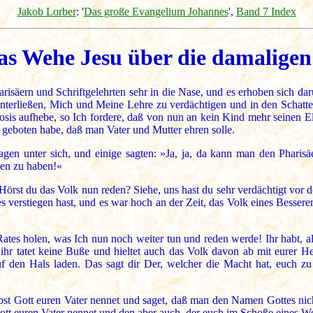
Jakob Lorber
: '
Das große Evangelium Johannes
',
Band 7 Index
as Wehe Jesu über die damaligen 
risäern und Schriftgelehrten sehr in die Nase, und es erhoben sich da
 unterließen, Mich und Meine Lehre zu verdächtigen und in den Schatt
s aufhebe, so Ich fordere, daß von nun an kein Kind mehr seinen Elt
geboten habe, daß man Vater und Mutter ehren solle.
ragen unter sich, und einige sagten: »Ja, ja, da kann man den Pharisä
gen zu haben!«
örst du das Volk nun reden? Siehe, uns hast du sehr verdächtigt vor d
 verstiegen hast, und es war hoch an der Zeit, das Volk eines Besseren
ates holen, was Ich nun noch weiter tun und reden werde! Ihr habt, a
 ihr tatet keine Buße und hieltet auch das Volk davon ab mit eurer H
 den Hals laden. Das sagt dir Der, welcher die Macht hat, euch zu
st Gott euren Vater nennet und saget, daß man den Namen Gottes nicht
 Gott euren Vater nennet und den aber auch, der euch im Schoße eines W