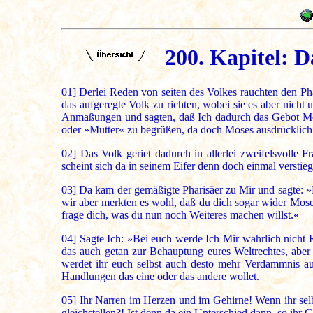
200. Kapitel: D
01]
Derlei Reden von seiten des Volkes rauchten den Pha
das aufgeregte Volk zu richten, wobei sie es aber nicht
Anmaßungen und sagten, daß Ich dadurch das Gebot Mosi
oder »Mutter« zu begrüßen, da doch Moses ausdrücklich 
02]
Das Volk geriet dadurch in allerlei zweifelsvolle F
scheint sich da in seinem Eifer denn doch einmal verstie
03]
Da kam der gemäßigte Pharisäer zu Mir und sagte: »H
wir aber merkten es wohl, daß du dich sogar wider Moses
frage dich, was du nun noch Weiteres machen willst.«
04]
Sagte Ich: »Bei euch werde Ich Mir wahrlich nicht R
das auch getan zur Behauptung eures Weltrechtes, aber
werdet ihr euch selbst auch desto mehr Verdammnis auf
Handlungen das eine oder das andere wollet.
05]
Ihr Narren im Herzen und im Gehirne! Wenn ihr selb
gleichstellen?! Ist denn da ein Unterschied dann, so ihr