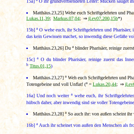
15a]
O ihr grundverblendeten Leiter: Mücken säuget ihr
Matthäus.23,25
] Wehe euch Schriftgelehrten und Phar
Lukas.11,39
;
Markus.07,04
; ⇒
jl.ev07.200,15b
*)
a
15b]
O wehe euch, ihr Schriftgelehrten und Pharisäer, i
das kein Gewissen machet, so inwendig diese Gefäße vol
a
Matthäus.23,26
] Du
blinder Pharisäer, reinige zuer
a
15c]
O du blinder Pharisäer, reinige zuerst das In
b
Titus.01,15
)
a
Matthäus.23,27
]
Weh euch Schriftgelehrten und Phari
a
Totengebeine und voll Unflat! (
=
Lukas.20,44
; ⇒
jl.e
a
16a]
Und noch weiter
wehe euch, ihr Schriftgelehrte
hübsch daher, aber inwendig sind sie voller Totengebein
a
Matthäus.23,28
]
So auch ihr: von außen scheint ihr
a
16b]
Auch ihr scheinet von außen den Menschen als fro