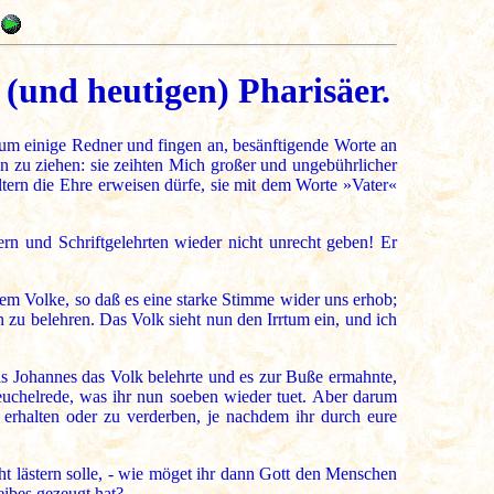
(und heutigen) Pharisäer.
rum einige Redner und fingen an, besänftigende Worte an
en zu ziehen: sie zeihten Mich großer und ungebührlicher
ern die Ehre erweisen dürfe, sie mit dem Worte »Vater«
ern und Schriftgelehrten wieder nicht unrecht geben! Er
em Volke, so daß es eine starke Stimme wider uns erhob;
 zu belehren. Das Volk sieht nun den Irrtum ein, und ich
ls Johannes das Volk belehrte und es zur Buße ermahnte,
euchelrede, was ihr nun soeben wieder tuet. Aber darum
 erhalten oder zu verderben, je nachdem ihr durch eure
 lästern solle, - wie möget ihr dann Gott den Menschen
eibes gezeugt hat?