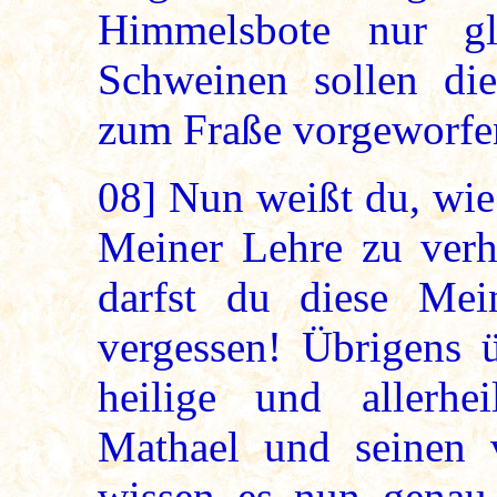
Himmelsbote nur g
Schweinen sollen di
zum Fraße vorgeworfe
08]
Nun weißt du, wie 
Meiner Lehre zu verh
darfst du diese Me
vergessen! Übrigens ü
heilige und allerhe
Mathael und seinen v
wissen es nun genau,