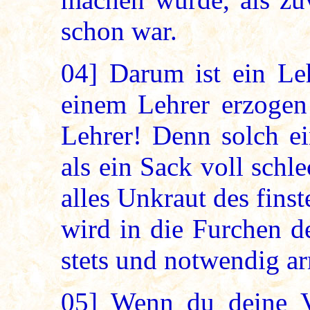
schon war.
04]
Darum ist ein Leh
einem Lehrer erzogen 
Lehrer! Denn solch ein
als ein Sack voll sch
alles Unkraut des fins
wird in die Furchen d
stets und notwendig a
05]
Wenn du deine Vö