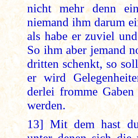
nicht mehr denn ei
niemand ihm darum ei
als habe er zuviel un
So ihm aber jemand no
dritten schenkt, so so
er wird Gelegenheit
derlei fromme Gaben 
werden.
13]
Mit dem hast du,
unter denen sich die