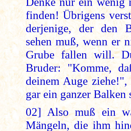
Denke nur ein wenig n
finden! Übrigens verst
derjenige, der den B
sehen muß, wenn er ni
Grube fallen will. 
Bruder: "Komme, daß
deinem Auge ziehe!",
gar ein ganzer Balken 
02]
Also muß ein wah
Mängeln, die ihm hind