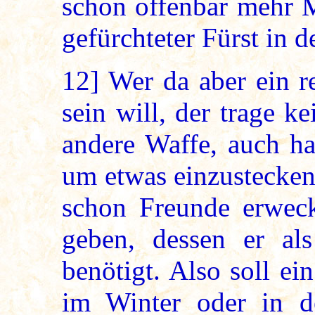
schon offenbar mehr M
gefürchteter Fürst in 
12]
Wer da aber ein r
sein will, der trage k
andere Waffe, auch ha
um etwas einzustecken
schon Freunde erwec
geben, dessen er al
benötigt. Also soll e
im Winter oder in d