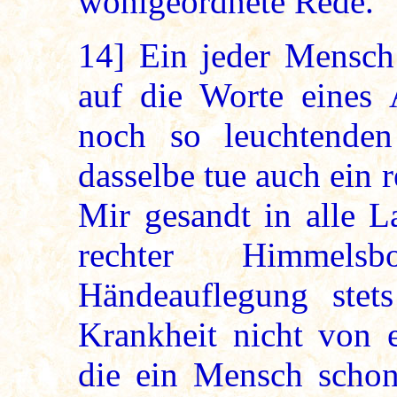
wohlgeordnete Rede.
14]
Ein jeder Mensch 
auf die Worte eines 
noch so leuchtenden
dasselbe tue auch ein 
Mir gesandt in alle L
rechter Himmel
Händeauflegung stet
Krankheit nicht von e
die ein Mensch schon 