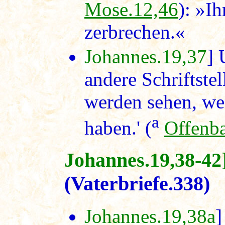
Mose.12,46
): »Ih
zerbrechen.«
Johannes.19,37
] 
andere Schriftstel
werden sehen, we
a
haben.' (
Offenb
Johannes.19,38-42
(Vaterbriefe.338)
Johannes.19,38a
]