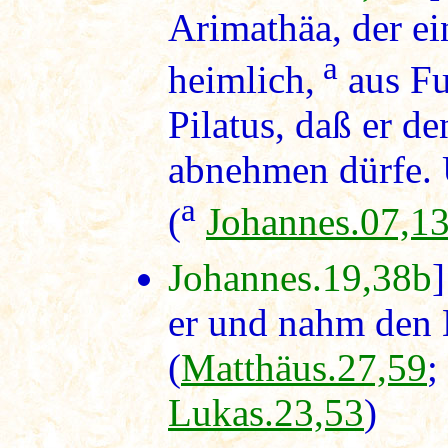
Arimathäa, der ei
a
heimlich,
aus Fu
Pilatus, daß er d
abnehmen dürfe. U
a
(
Johannes.07,1
Johannes.19,38b
er und nahm den 
(
Matthäus.27,59
;
Lukas.23,53
)