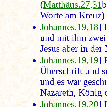
(
Matthäus.27,31
b
Worte am Kreuz)
Johannes.19,18
] 
und mit ihm zwei 
Jesus aber in der 
Johannes.19,19
] 
Überschrift und se
und es war geschr
Nazareth, König d
Johannes.19,20
] 