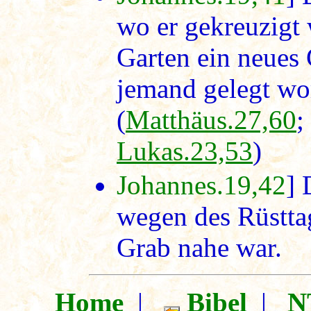
wo er gekreuzigt
Garten ein neues 
jemand gelegt wo
(
Matthäus.27,60
;
Lukas.23,53
)
Johannes.19,42
] 
wegen des Rüsttag
Grab nahe war.
Home
|
Bibel
|
N