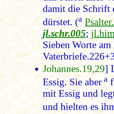
damit die Schrift
a
dürstet. (
Psalter
jl.schr.005
;
jl.hi
Sieben Worte am 
Vaterbriefe.226+
Johannes.19,29
] 
a
Essig. Sie aber
f
mit Essig und le
und hielten es ih