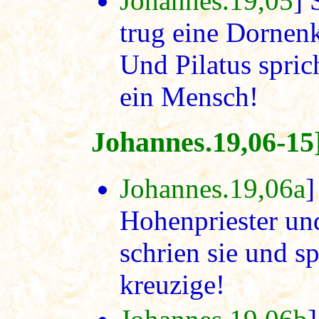
Johannes.19,05
] 
trug eine Dornen
Und Pilatus spric
ein Mensch!
Johannes.19,06-15]
Johannes.19,06a
]
Hohenpriester und
schrien sie und s
kreuzige!