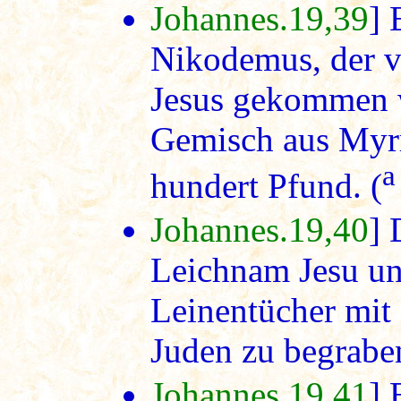
Johannes.19,39
] 
Nikodemus, der v
Jesus gekommen w
Gemisch aus Myrr
a
hundert Pfund. (
Johannes.19,40
] 
Leichnam Jesu un
Leinentücher mit 
Juden zu begraben
Johannes.19,41
] 