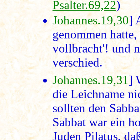
Psalter.69,22
)
Johannes.19,30
] 
genommen hatte, s
vollbracht'! und 
verschied.
Johannes.19,31
] 
die Leichname ni
sollten den Sabba
Sabbat war ein ho
Juden Pilatus, da