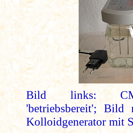
Bild links: CM2
'betriebsbereit'; Bi
Kolloidgenerator mit S