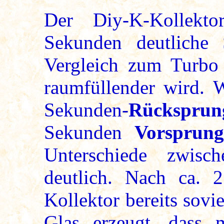
Der Diy-K-Kollekt
Sekunden deutliche 
Vergleich zum Turbo 
raumfüllender wird.
Sekunden-
Rücksprung
Sekunden
Vorsprung
Unterschiede zwisc
deutlich. Nach ca. 
Kollektor bereits sovie
Glas erzeugt, dass 