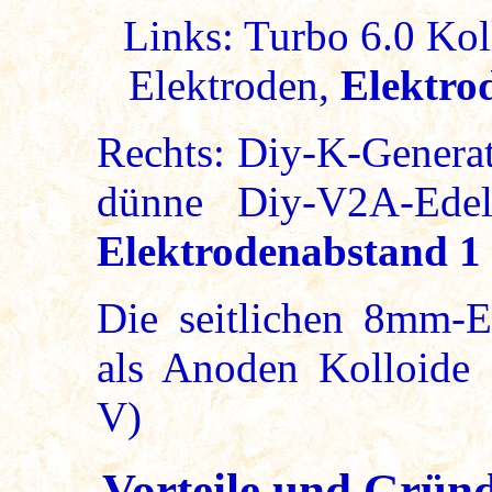
Links: Turbo 6.0 Kol
Elektroden,
Elektro
Rechts: Diy-K-Generat
dünne Diy-V2A-Edels
Elektrodenabstand 1
Die seitlichen 8mm-E
als Anoden Kolloide a
V)
Vorteile und Gründ