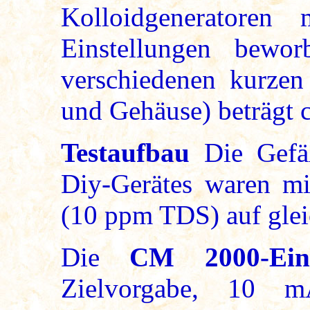
Kolloidgeneratoren 
Einstellungen bewor
verschiedenen kurzen 
und Gehäuse) beträgt c
Testaufbau
Die Gef
Diy-Gerätes waren m
(10 ppm TDS) auf glei
Die
CM 2000-Eins
Zielvorgabe, 10 m