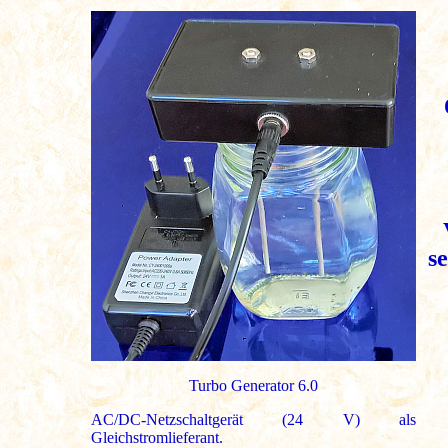
s
Turbo Generator 6.0
AC/DC-Netzschaltgerät (24 V) als
Gleichstromlieferant.