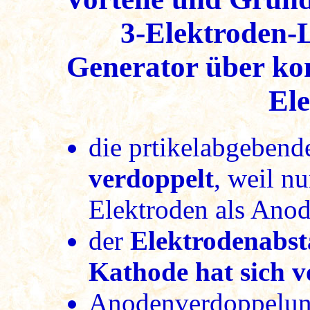
3-Elektroden-
Generator über ko
El
die prtikelabgeben
verdoppelt
, weil n
Elektroden als Anod
der
Elektrodenabs
Kathode hat sich v
Anodenverdoppelun