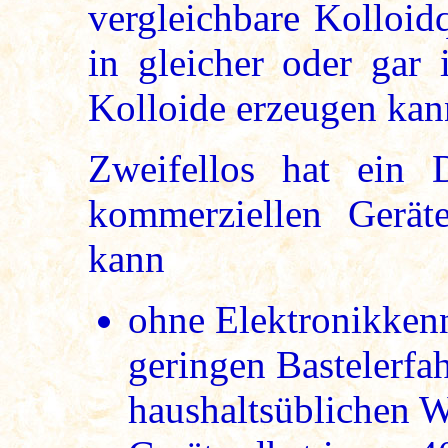
vergleichbare Kolloidq
in gleicher oder gar 
Kolloide erzeugen kan
Zweifellos hat ein 
kommerziellen Gerät
kann
ohne Elektronikkenn
geringen Bastelerfa
haushaltsüblichen W