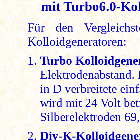
mit Turbo6.0-Kol
Für den Vergleichs
Kolloidgeneratoren:
Turbo Kolloidgener
Elektrodenabstand. 
in D verbreitete ein
wird mit 24 Volt betr
Silberelektroden 69
Diy-K-Kolloidgene