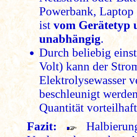
Powerbank, Laptop e
ist
vom Gerätetyp u
unabhängig
.
Durch beliebig eins
Volt) kann der Stro
Elektrolysewasser v
beschleunigt werden
Quantität vorteilhaft 
Fazit:
Halbierung