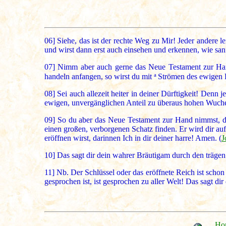
06]
Siehe, das ist der rechte Weg zu Mir! Jeder andere le
und wirst dann erst auch einsehen und erkennen, wie san
07]
Nimm aber auch gerne das Neue Testament zur Hand 
a
handeln anfangen, so wirst du mit
Strömen des ewigen L
08]
Sei auch allezeit heiter in deiner Dürftigkeit! Denn 
ewigen, unvergänglichen Anteil zu überaus hohen Wucherin
09]
So du aber das Neue Testament zur Hand nimmst, da sc
einen großen, verborgenen Schatz finden. Er wird dir a
eröffnen wirst, darinnen Ich in dir deiner harre! Amen. (
J
10]
Das sagt dir dein wahrer Bräutigam durch den träge
11]
Nb. Der Schlüssel oder das eröffnete Reich ist schon g
gesprochen ist, ist gesprochen zu aller Welt! Das sagt di
Ho