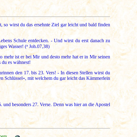
 so wirst du das ersehnte Ziel gar leicht und bald finden
ebens Schule entdecken. - Und wirst du erst danach zu
a
ges Wasser! (
Joh.07,38)
to mehr ist er bei Mir und desto mehr hat er in Mir seinen
s du es wähnest!
innen den 17. bis 23. Vers! - In diesen Stellen wirst du
en Schlüssel«, mit welchem du gar leicht das Kämmerlein
 26. und besonders 27. Verse. Denn was hier an die Apostel
bers