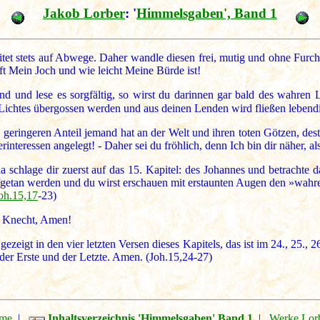
Jakob Lorber
: '
Himmelsgaben', Band 1
itet stets auf Abwege. Daher wandle diesen frei, mutig und ohne Furcht,
ft Mein Joch und wie leicht Meine Bürde ist!
und lese es sorgfältig, so wirst du darinnen gar bald des wahren L
ichtes übergossen werden und aus deinen Lenden wird fließen lebendi
je geringeren Anteil jemand hat an der Welt und ihren toten Götzen, des
teressen angelegt! - Daher sei du fröhlich, denn Ich bin dir näher, al
hlage dir zuerst auf das 15. Kapitel: des Johannes und betrachte dar
ufgetan werden und du wirst erschauen mit erstaunten Augen den »wahr
oh.15,17
-23)
n Knecht, Amen!
ezeigt in den vier letzten Versen dieses Kapitels, das ist im 24., 25.,
r der Erste und der Letzte. Amen. (Joh.15,24-27)
me
|
Inhaltsverzeichnis 'Himmelsgaben' Band 1
|
Werke Lor