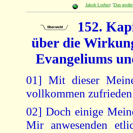
Jakob Lorber
: '
Das große
152. Kapi
über die Wirkung
Evangeliums und
01]
Mit dieser Meine
vollkommen zufrieden 
02]
Doch einige Meine
Mir anwesenden etli