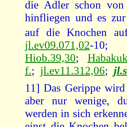
die Adler schon von 
hinfliegen und es zur
auf die Knochen auf
jl.ev09.071,02
-10
Hiob.39,30
;
Habakuk
f.
;
jl.ev11.312,06
;
jl.
11]
Das Gerippe wird d
aber nur wenige, d
werden in sich erkenn
einst die Knochen bek