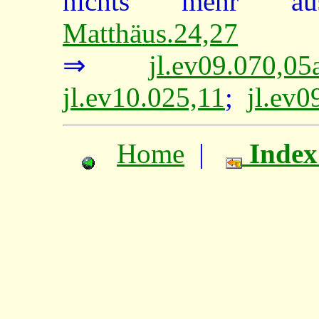
nichts mehr aus
Matthäus.24,27
⇒
jl.ev09.070,05
jl.ev10.025,11
;
jl.ev0
Home
|
Index