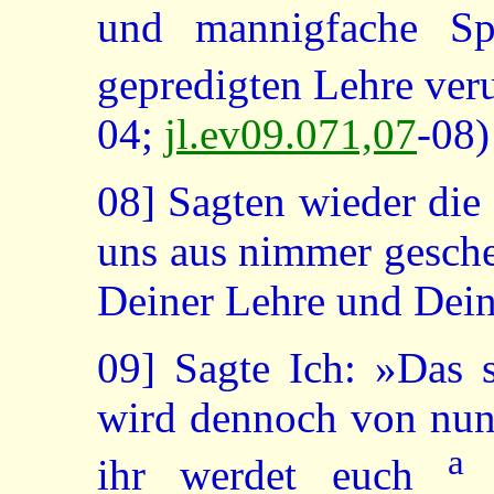
und mannigfache Sp
gepredigten Lehre veru
04;
jl.ev09.071,07
-08)
08]
Sagten wieder die 
uns aus nimmer gesch
Deiner Lehre und Dein
09]
Sagte Ich: »Das s
wird dennoch von nun 
a
ihr werdet euch
ü