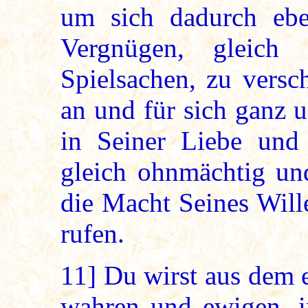
um sich dadurch ebe
Vergnügen, gleich
Spielsachen, zu versc
an und für sich ganz 
in Seiner Liebe und
gleich ohnmächtig un
die Macht Seines Will
rufen.
11]
Du wirst aus dem e
wahren und ewigen, i