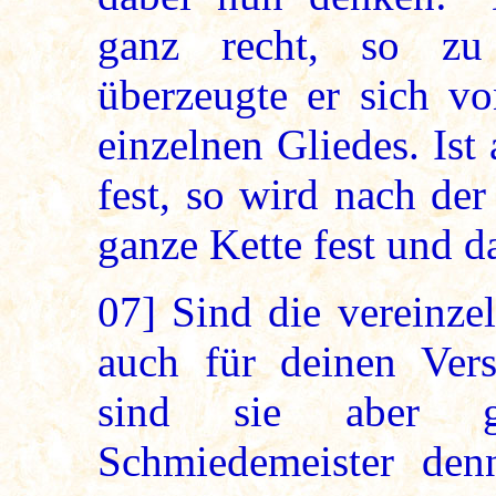
ganz recht, so zu
überzeugte er sich vo
einzelnen Gliedes. Ist 
fest, so wird nach de
ganze Kette fest und d
07]
Sind die vereinzel
auch für deinen Ver
sind sie aber g
Schmiedemeister den