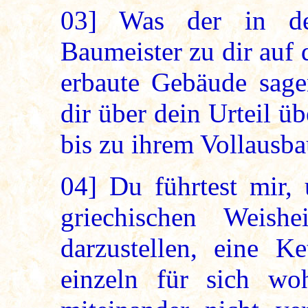
03]
Was der in der
Baumeister zu dir auf 
erbaute Gebäude sage
dir über dein Urteil ü
bis zu ihrem Vollausba
04]
Du führtest mir, 
griechischen Weish
darzustellen, eine Ke
einzeln für sich wo