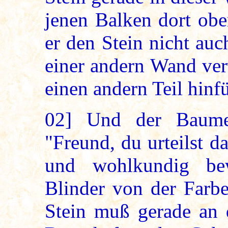
jenen Balken dort obe
er den Stein nicht au
einer andern Wand ve
einen andern Teil hin
02]
Und der Baumeis
"Freund, du urteilst d
und wohlkundig be
Blinder von der Farbe
Stein muß gerade an 