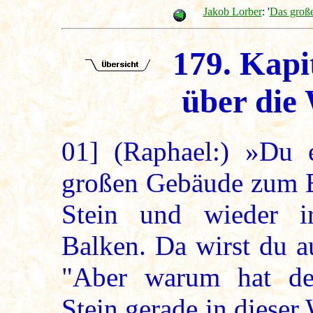
Jakob Lorber
: '
Das groß
179. Kapi
über die 
01]
(Raphael:) »Du er
großen Gebäude zum Be
Stein und wieder ir
Balken. Da wirst du a
"Aber warum hat de
Stein gerade in diese