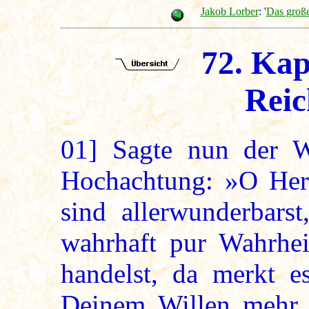
Jakob Lorber
: '
Das groß
72. Kapi
Reic
01]
Sagte nun der Wi
Hochachtung: »O Herr
sind allerwunderbars
wahrhaft pur Wahrhe
handelst, da merkt e
Deinem Willen mehr a