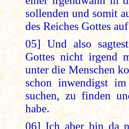
einer irgendwann in d
sollenden und somit a
des Reiches Gottes auf
05]
Und also sagtes
Gottes nicht irgend 
unter die Menschen ko
schon inwendigst im
suchen, zu finden und
habe.
06]
Ich aber bin da n